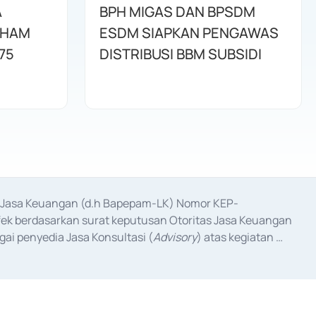
A
BPH MIGAS DAN BPSDM
AHAM
ESDM SIAPKAN PENGAWAS
75
DISTRIBUSI BBM SUBSIDI
as Jasa Keuangan (d.h Bapepam-LK) Nomor KEP-
fek berdasarkan surat keputusan Otoritas Jasa Keuangan 
ai penyedia Jasa Konsultasi (
Advisory
) atas kegiatan 
anggal 3 Februari 2017, dan beberapa izin usaha lainnya 
iterbitkan pada tahun 2017 dan izin usaha lainnya dari 
at Berharga Komersial yang izinnya diterbitkan pada 