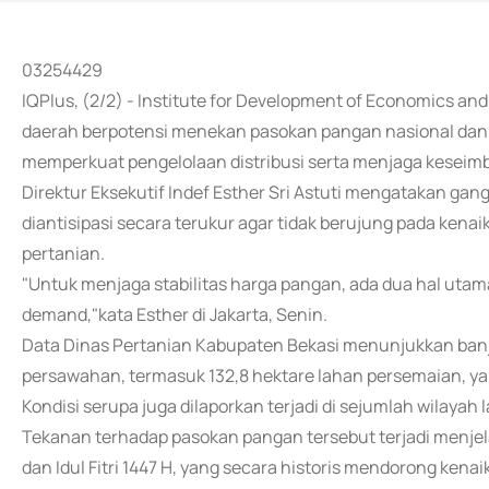
03254429
IQPlus, (2/2) - Institute for Development of Economics and
daerah berpotensi menekan pasokan pangan nasional dan 
memperkuat pengelolaan distribusi serta menjaga kesei
Direktur Eksekutif Indef Esther Sri Astuti mengatakan gang
diantisipasi secara terukur agar tidak berujung pada ken
pertanian.
"Untuk menjaga stabilitas harga pangan, ada dua hal utama 
demand,"kata Esther di Jakarta, Senin.
Data Dinas Pertanian Kabupaten Bekasi menunjukkan banji
persawahan, termasuk 132,8 hektare lahan persemaian, 
Kondisi serupa juga dilaporkan terjadi di sejumlah wilayah 
Tekanan terhadap pasokan pangan tersebut terjadi menj
dan Idul Fitri 1447 H, yang secara historis mendorong ken