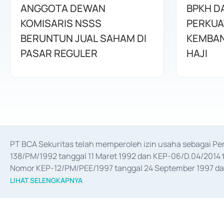
ANGGOTA DEWAN
BPKH D
KOMISARIS NSSS
PERKUA
BERUNTUN JUAL SAHAM DI
KEMBAN
PASAR REGULER
HAJI
PT BCA Sekuritas telah memperoleh izin usaha sebagai P
138/PM/1992 tanggal 11 Maret 1992 dan KEP-06/D.04/2014 t
Nomor KEP-12/PM/PEE/1997 tanggal 24 September 1997 dan 
merger, akuisisi, divestasi, dan 
join venture
 berdasarkan su
LIHAT SELENGKAPNYA
dari Bank Indonesia antara lain sebagai Perantara Pelaksan
Bank Indonesia sebagai Lembaga Pendukung Penerbitan, Tr
tahun 2018.