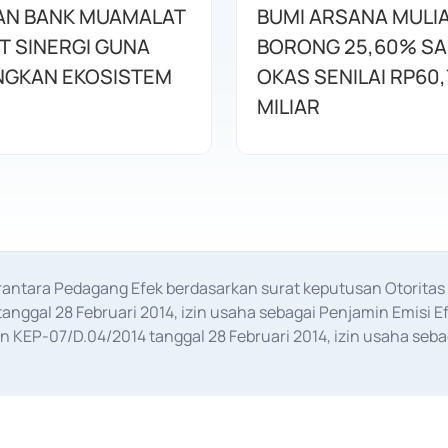
AN BANK MUAMALAT
BUMI ARSANA MULI
T SINERGI GUNA
BORONG 25,60% S
GKAN EKOSISTEM
OKAS SENILAI RP60,
MILIAR
erantara Pedagang Efek berdasarkan surat keputusan Otorit
anggal 28 Februari 2014, izin usaha sebagai Penjamin Emisi E
KEP-07/D.04/2014 tanggal 28 Februari 2014, izin usaha sebag
rat keputusan Otoritas Jasa Keuangan Nomor S-67/PM.21/2017 t
aan Transaksi Sertifikat Deposito di Pasar Uang yang izinnya d
ansaksi, serta Penatausahaan dan Penyelesaian Transaksi Sur