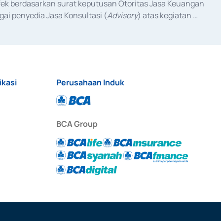
fek berdasarkan surat keputusan Otoritas Jasa Keuangan 
ai penyedia Jasa Konsultasi (
Advisory
) atas kegiatan 
anggal 3 Februari 2017, dan beberapa izin usaha lainnya 
iterbitkan pada tahun 2017 dan izin usaha lainnya dari 
at Berharga Komersial yang izinnya diterbitkan pada 
ikasi
Perusahaan Induk
BCA Group