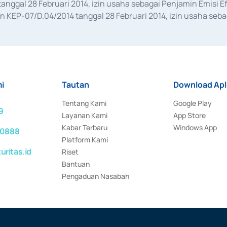
anggal 28 Februari 2014, izin usaha sebagai Penjamin Emisi E
KEP-07/D.04/2014 tanggal 28 Februari 2014, izin usaha sebag
rat keputusan Otoritas Jasa Keuangan Nomor S-67/PM.21/2017 t
aan Transaksi Sertifikat Deposito di Pasar Uang yang izinnya d
ansaksi, serta Penatausahaan dan Penyelesaian Transaksi Sur
i
Tautan
Download Apl
Tentang Kami
Google Play
9
Layanan Kami
App Store
Kabar Terbaru
Windows App
 0888
Platform Kami
ritas.id
Riset
Bantuan
Pengaduan Nasabah