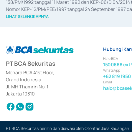
138/PM/1992 tanggal 11 Maret 1992 dan KEP-06/D.04/2014 t
Nomor KEP-12/PM/PEE/1997 tanggal 24 September 1997 dan 
merger, akuisisi, divestasi, dan 
join venture
 berdasarkan su
LIHAT SELENGKAPNYA
dari Bank Indonesia antara lain sebagai Perantara Pelaksan
Bank Indonesia sebagai Lembaga Pendukung Penerbitan, Tr
tahun 2018.
Hubungi Kam
Halo BCA
PT BCA Sekuritas
1500888 ext 
WhatsApp
Menara BCA 41st Floor,
+62 819 1950
Grand Indonesia
Email
Jl. MH Thamrin No. 1
halo@bcaseku
Jakarta 10310
PT BCA Sekuritas berizin dan diawasi oleh Otoritas Jasa Keuangan