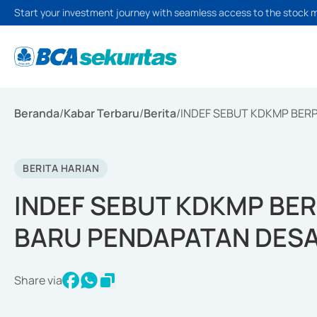
Start your investment journey with seamless access to the stock 
Beranda
/
Kabar Terbaru
/
Berita
/
INDEF SEBUT KDKMP BER
BERITA HARIAN
INDEF SEBUT KDKMP BER
BARU PENDAPATAN DES
Share via