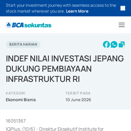
Start your investment journey with seamless access to the
stock market wherever you are.
Learn More
BERITA HARIAN
INDEF NILAI INVESTASI JEPANG
DUKUNG PEMBIAYAAN
INFRASTRUKTUR RI
KATEGORI
TERBIT PADA
Ekonomi Bisnis
10 June 2026
16051367
IQPlus, (10/6) - Direktur Eksekutif Institute for