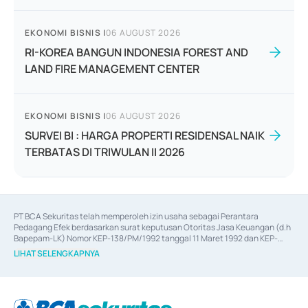
EKONOMI BISNIS
|
06 AUGUST 2026
RI-KOREA BANGUN INDONESIA FOREST AND
LAND FIRE MANAGEMENT CENTER
EKONOMI BISNIS
|
06 AUGUST 2026
SURVEI BI : HARGA PROPERTI RESIDENSAL NAIK
TERBATAS DI TRIWULAN II 2026
PT BCA Sekuritas telah memperoleh izin usaha sebagai Perantara 
Pedagang Efek berdasarkan surat keputusan Otoritas Jasa Keuangan (d.h 
Bapepam-LK) Nomor KEP-138/PM/1992 tanggal 11 Maret 1992 dan KEP-
06/D.04/2014 tanggal 28 Februari 2014, izin usaha sebagai Penjamin Emisi 
LIHAT SELENGKAPNYA
Efek berdasarkan surat keputusan Otoritas Jasa Keuangan Nomor KEP-
12/PM/PEE/1997 tanggal 24 September 1997 dan KEP-07/D.04/2014 
tanggal 28 Februari 2014, izin usaha sebagai penyedia Jasa Konsultasi 
(
Advisory
) atas kegiatan merger, akuisisi, divestasi, dan 
join venture
berdasarkan surat keputusan Otoritas Jasa Keuangan Nomor S-