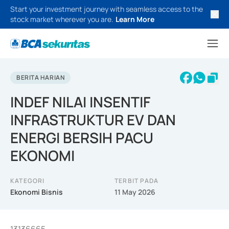
Start your investment journey with seamless access to the
stock market wherever you are.
Learn More
BERITA HARIAN
INDEF NILAI INSENTIF
INFRASTRUKTUR EV DAN
ENERGI BERSIH PACU
EKONOMI
KATEGORI
TERBIT PADA
Ekonomi Bisnis
11 May 2026