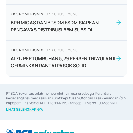
EKONOMI BISNIS
|
07 AUGUST 2026
BPH MIGAS DAN BPSDM ESDM SIAPKAN
PENGAWAS DISTRIBUSI BBM SUBSIDI
EKONOMI BISNIS
|
07 AUGUST 2026
ALFI : PERTUMBUHAN 5,29 PERSEN TRIWULAN II
CERMINKAN RANTAI PASOK SOLID
PT BCA Sekuritas telah memperoleh izin usaha sebagai Perantara 
Pedagang Efek berdasarkan surat keputusan Otoritas Jasa Keuangan (d.h 
Bapepam-LK) Nomor KEP-138/PM/1992 tanggal 11 Maret 1992 dan KEP-
06/D.04/2014 tanggal 28 Februari 2014, izin usaha sebagai Penjamin Emisi 
LIHAT SELENGKAPNYA
Efek berdasarkan surat keputusan Otoritas Jasa Keuangan Nomor KEP-
12/PM/PEE/1997 tanggal 24 September 1997 dan KEP-07/D.04/2014 
tanggal 28 Februari 2014, izin usaha sebagai penyedia Jasa Konsultasi 
(
Advisory
) atas kegiatan merger, akuisisi, divestasi, dan 
join venture
berdasarkan surat keputusan Otoritas Jasa Keuangan Nomor S-