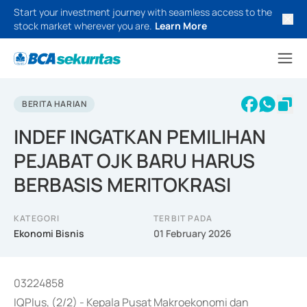
Start your investment journey with seamless access to the
stock market wherever you are.
Learn More
BERITA HARIAN
INDEF INGATKAN PEMILIHAN
PEJABAT OJK BARU HARUS
BERBASIS MERITOKRASI
KATEGORI
TERBIT PADA
Ekonomi Bisnis
01 February 2026
03224858
IQPlus, (2/2) - Kepala Pusat Makroekonomi dan