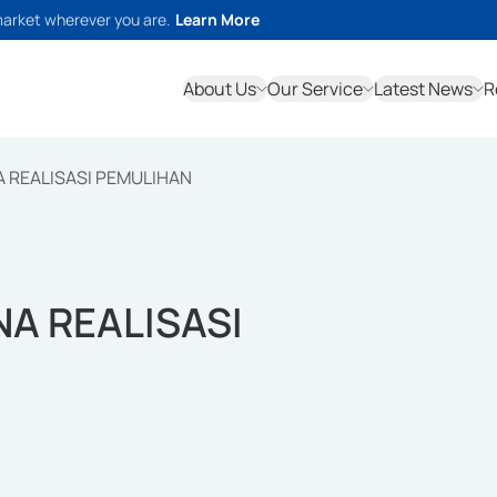
market wherever you are.
Learn More
About Us
Our Service
Latest News
R
 REALISASI PEMULIHAN
A REALISASI