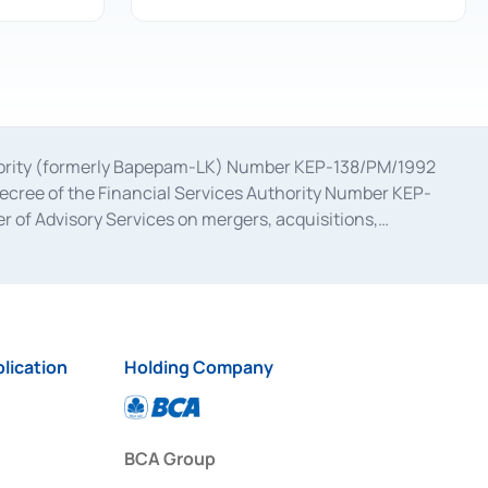
uthority (formerly Bapepam-LK) Number KEP-138/PM/1992
decree of the Financial Services Authority Number KEP-
 of Advisory Services on mergers, acquisitions,
bruary 28, 2014, a business license as a provider of
ial Services Authority Number S-67/PM.21/2017 dated
ementation of Certificate of Deposit Transactions in the
ion for the Issuance, Transaction, and Administration and
lication
Holding Company
BCA Group