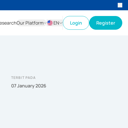
esearch
Our Platform
EN
Login
Register
ID
EN
TERBIT PADA
07 January 2026