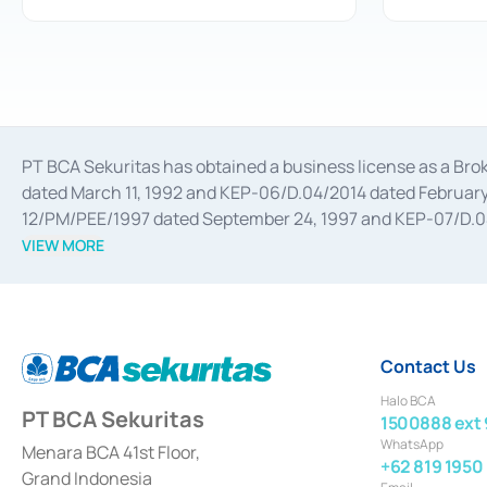
PT BCA Sekuritas has obtained a business license as a Br
dated March 11, 1992 and KEP-06/D.04/2014 dated February 
12/PM/PEE/1997 dated September 24, 1997 and KEP-07/D.04/2
divestments, and joint ventures based on the decree of the
VIEW MORE
Advisory Services for mergers, acquisitions, divestments, 
February 3, 2017, and several other business licenses from
Money Market whose license was issued in 2017 and other b
Settlement of Commercial Paper Transactions whose licens
Contact Us
Halo BCA
PT BCA Sekuritas
1500888 ext 
WhatsApp
Menara BCA 41st Floor,
+62 819 1950
Grand Indonesia