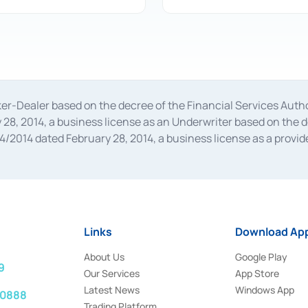
oker-Dealer based on the decree of the Financial Services A
28, 2014, a business license as an Underwriter based on the 
014 dated February 28, 2014, a business license as a provider
 Financial Services Authority Number S-67/PM.21/2014 dated Fe
and joint ventures based on the decision letter of the Financ
 Bank Indonesia, among others as an Intermediary for the Impl
usiness licenses from Bank Indonesia as a Supporting Institut
e was issued in 2018.
Links
Download App
About Us
Google Play
9
Our Services
App Store
Latest News
Windows App
 0888
Trading Platform