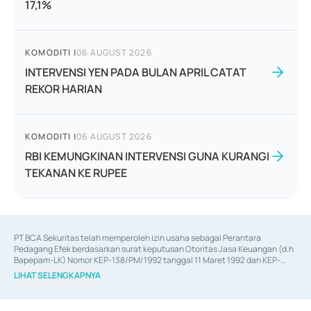
17,1%
KOMODITI
|
06 AUGUST 2026
INTERVENSI YEN PADA BULAN APRIL CATAT
REKOR HARIAN
KOMODITI
|
06 AUGUST 2026
RBI KEMUNGKINAN INTERVENSI GUNA KURANGI
TEKANAN KE RUPEE
PT BCA Sekuritas telah memperoleh izin usaha sebagai Perantara 
Pedagang Efek berdasarkan surat keputusan Otoritas Jasa Keuangan (d.h 
Bapepam-LK) Nomor KEP-138/PM/1992 tanggal 11 Maret 1992 dan KEP-
06/D.04/2014 tanggal 28 Februari 2014, izin usaha sebagai Penjamin Emisi 
LIHAT SELENGKAPNYA
Efek berdasarkan surat keputusan Otoritas Jasa Keuangan Nomor KEP-
12/PM/PEE/1997 tanggal 24 September 1997 dan KEP-07/D.04/2014 
tanggal 28 Februari 2014, izin usaha sebagai penyedia Jasa Konsultasi 