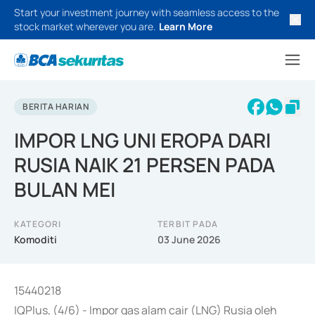
Start your investment journey with seamless access to the
stock market wherever you are.
Learn More
BERITA HARIAN
IMPOR LNG UNI EROPA DARI
RUSIA NAIK 21 PERSEN PADA
BULAN MEI
KATEGORI
TERBIT PADA
Komoditi
03 June 2026
15440218
IQPlus, (4/6) - Impor gas alam cair (LNG) Rusia oleh