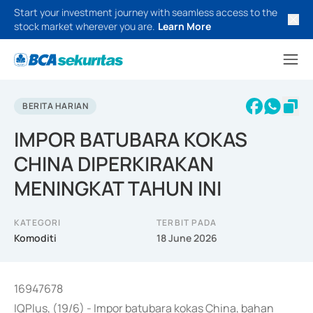
Start your investment journey with seamless access to the
stock market wherever you are.
Learn More
BERITA HARIAN
IMPOR BATUBARA KOKAS
CHINA DIPERKIRAKAN
MENINGKAT TAHUN INI
KATEGORI
TERBIT PADA
Komoditi
18 June 2026
16947678
IQPlus, (19/6) - Impor batubara kokas China, bahan