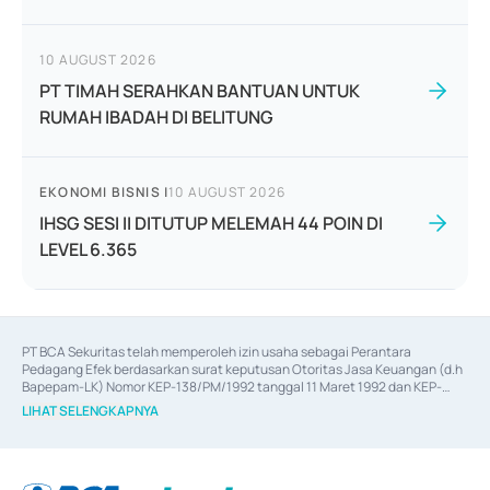
10 AUGUST 2026
PT TIMAH SERAHKAN BANTUAN UNTUK
RUMAH IBADAH DI BELITUNG
EKONOMI BISNIS
|
10 AUGUST 2026
IHSG SESI II DITUTUP MELEMAH 44 POIN DI
LEVEL 6.365
PT BCA Sekuritas telah memperoleh izin usaha sebagai Perantara 
Pedagang Efek berdasarkan surat keputusan Otoritas Jasa Keuangan (d.h 
Bapepam-LK) Nomor KEP-138/PM/1992 tanggal 11 Maret 1992 dan KEP-
06/D.04/2014 tanggal 28 Februari 2014, izin usaha sebagai Penjamin Emisi 
LIHAT SELENGKAPNYA
Efek berdasarkan surat keputusan Otoritas Jasa Keuangan Nomor KEP-
12/PM/PEE/1997 tanggal 24 September 1997 dan KEP-07/D.04/2014 
tanggal 28 Februari 2014, izin usaha sebagai penyedia Jasa Konsultasi 
(
Advisory
) atas kegiatan merger, akuisisi, divestasi, dan 
join venture