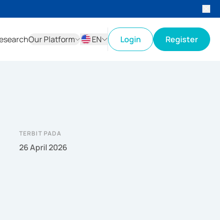
esearch
Our Platform
EN
Login
Register
ID
EN
TERBIT PADA
26 April 2026