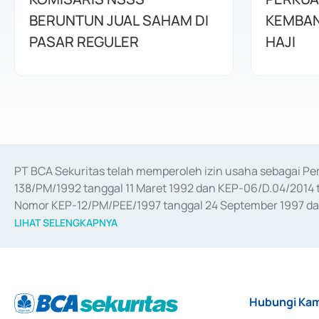
BERUNTUN JUAL SAHAM DI
KEMBAN
PASAR REGULER
HAJI
PT BCA Sekuritas telah memperoleh izin usaha sebagai P
138/PM/1992 tanggal 11 Maret 1992 dan KEP-06/D.04/2014 t
Nomor KEP-12/PM/PEE/1997 tanggal 24 September 1997 dan 
merger, akuisisi, divestasi, dan 
join venture
 berdasarkan su
LIHAT SELENGKAPNYA
dari Bank Indonesia antara lain sebagai Perantara Pelaksan
Bank Indonesia sebagai Lembaga Pendukung Penerbitan, Tr
tahun 2018.
Hubungi Kam