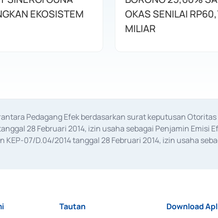
GKAN EKOSISTEM
OKAS SENILAI RP60,
MILIAR
erantara Pedagang Efek berdasarkan surat keputusan Otorit
anggal 28 Februari 2014, izin usaha sebagai Penjamin Emisi E
KEP-07/D.04/2014 tanggal 28 Februari 2014, izin usaha sebag
rat keputusan Otoritas Jasa Keuangan Nomor S-67/PM.21/2017 t
aan Transaksi Sertifikat Deposito di Pasar Uang yang izinnya d
ansaksi, serta Penatausahaan dan Penyelesaian Transaksi Sur
i
Tautan
Download Apl