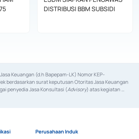
75
DISTRIBUSI BBM SUBSIDI
as Jasa Keuangan (d.h Bapepam-LK) Nomor KEP-
fek berdasarkan surat keputusan Otoritas Jasa Keuangan 
ai penyedia Jasa Konsultasi (
Advisory
) atas kegiatan 
anggal 3 Februari 2017, dan beberapa izin usaha lainnya 
iterbitkan pada tahun 2017 dan izin usaha lainnya dari 
at Berharga Komersial yang izinnya diterbitkan pada 
ikasi
Perusahaan Induk