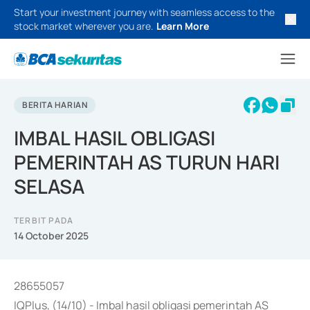
Start your investment journey with seamless access to the
stock market wherever you are.
Learn More
BERITA HARIAN
IMBAL HASIL OBLIGASI
PEMERINTAH AS TURUN HARI
SELASA
TERBIT PADA
14 October 2025
28655057
IQPlus, (14/10) - Imbal hasil obligasi pemerintah AS