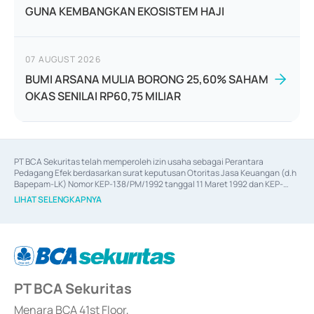
GUNA KEMBANGKAN EKOSISTEM HAJI
07 AUGUST 2026
BUMI ARSANA MULIA BORONG 25,60% SAHAM
OKAS SENILAI RP60,75 MILIAR
PT BCA Sekuritas telah memperoleh izin usaha sebagai Perantara 
Pedagang Efek berdasarkan surat keputusan Otoritas Jasa Keuangan (d.h 
Bapepam-LK) Nomor KEP-138/PM/1992 tanggal 11 Maret 1992 dan KEP-
06/D.04/2014 tanggal 28 Februari 2014, izin usaha sebagai Penjamin Emisi 
LIHAT SELENGKAPNYA
Efek berdasarkan surat keputusan Otoritas Jasa Keuangan Nomor KEP-
12/PM/PEE/1997 tanggal 24 September 1997 dan KEP-07/D.04/2014 
tanggal 28 Februari 2014, izin usaha sebagai penyedia Jasa Konsultasi 
(
Advisory
) atas kegiatan merger, akuisisi, divestasi, dan 
join venture
berdasarkan surat keputusan Otoritas Jasa Keuangan Nomor S-
67/PM.21/2017 tanggal 3 Februari 2017, dan beberapa izin usaha lainnya 
dari Bank Indonesia antara lain sebagai Perantara Pelaksanaan Transaksi 
PT BCA Sekuritas
Sertifikat Deposito di Pasar Uang yang izinnya diterbitkan pada tahun 2017 
dan izin usaha lainnya dari Bank Indonesia sebagai Lembaga Pendukung 
Penerbitan, Transaksi, serta Penatausahaan dan Penyelesaian Transaksi 
Menara BCA 41st Floor,