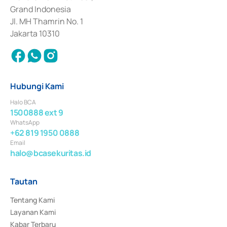
Surat Berharga Komersial yang izinnya diterbitkan pada tahun 2018.
Grand Indonesia
Jl. MH Thamrin No. 1
Jakarta 10310
Hubungi Kami
Halo BCA
1500888 ext 9
WhatsApp
+62 819 1950 0888
Email
halo@bcasekuritas.id
Tautan
Tentang Kami
Layanan Kami
Kabar Terbaru