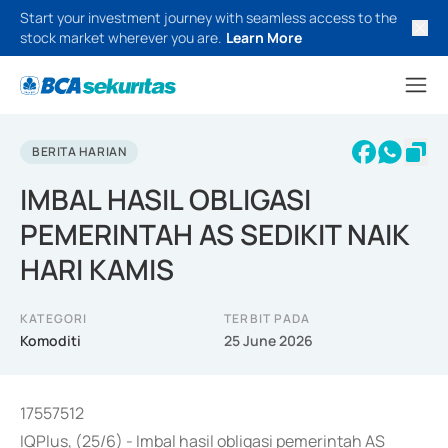
Start your investment journey with seamless access to the
stock market wherever you are.
Learn More
BERITA HARIAN
IMBAL HASIL OBLIGASI
PEMERINTAH AS SEDIKIT NAIK
HARI KAMIS
KATEGORI
TERBIT PADA
Komoditi
25 June 2026
17557512
IQPlus, (25/6) - Imbal hasil obligasi pemerintah AS