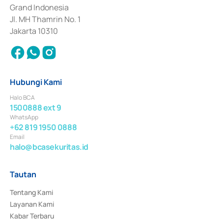
Surat Berharga Komersial yang izinnya diterbitkan pada tahun 2018.
Grand Indonesia
Jl. MH Thamrin No. 1
Jakarta 10310
Hubungi Kami
Halo BCA
1500888 ext 9
WhatsApp
+62 819 1950 0888
Email
halo@bcasekuritas.id
Tautan
Tentang Kami
Layanan Kami
Kabar Terbaru