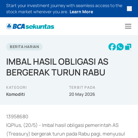
Start your investment journey with seamless access to the
stock market wherever you are.
Learn More
BERITA HARIAN
IMBAL HASIL OBLIGASI AS
BERGERAK TURUN RABU
KATEGORI
TERBIT PADA
Komoditi
20 May 2026
13958680
IQPlus, (20/5) - Imbal hasil obligasi pemerintah AS
(Treasury) bergerak turun pada Rabu pagi, menyusul