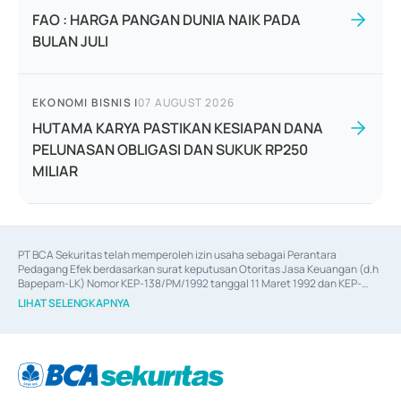
FAO : HARGA PANGAN DUNIA NAIK PADA
BULAN JULI
EKONOMI BISNIS
|
07 AUGUST 2026
HUTAMA KARYA PASTIKAN KESIAPAN DANA
PELUNASAN OBLIGASI DAN SUKUK RP250
MILIAR
PT BCA Sekuritas telah memperoleh izin usaha sebagai Perantara 
Pedagang Efek berdasarkan surat keputusan Otoritas Jasa Keuangan (d.h 
Bapepam-LK) Nomor KEP-138/PM/1992 tanggal 11 Maret 1992 dan KEP-
06/D.04/2014 tanggal 28 Februari 2014, izin usaha sebagai Penjamin Emisi 
LIHAT SELENGKAPNYA
Efek berdasarkan surat keputusan Otoritas Jasa Keuangan Nomor KEP-
12/PM/PEE/1997 tanggal 24 September 1997 dan KEP-07/D.04/2014 
tanggal 28 Februari 2014, izin usaha sebagai penyedia Jasa Konsultasi 
(
Advisory
) atas kegiatan merger, akuisisi, divestasi, dan 
join venture
berdasarkan surat keputusan Otoritas Jasa Keuangan Nomor S-
67/PM.21/2017 tanggal 3 Februari 2017, dan beberapa izin usaha lainnya 
dari Bank Indonesia antara lain sebagai Perantara Pelaksanaan Transaksi 