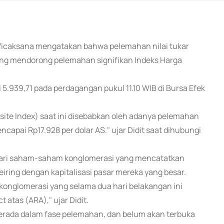
a Wicaksana mengatakan bahwa pelemahan nilai tukar
yang mendorong pelemahan signifikan Indeks Harga
 5.939,71 pada perdagangan pukul 11.10 WIB di Bursa Efek
osite Index) saat ini disebabkan oleh adanya pelemahan
encapai Rp17.928 per dolar AS." ujar Didit saat dihubungi
g dari saham-saham konglomerasi yang mencatatkan
ring dengan kapitalisasi pasar mereka yang besar.
n konglomerasi yang selama dua hari belakangan ini
atas (ARA)," ujar Didit.
berada dalam fase pelemahan, dan belum akan terbuka