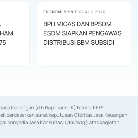
EKONOMI BISNIS
|
07 AUG 2026
A
BPH MIGAS DAN BPSDM
AHAM
ESDM SIAPKAN PENGAWAS
75
DISTRIBUSI BBM SUBSIDI
as Jasa Keuangan (d.h Bapepam-LK) Nomor KEP-
fek berdasarkan surat keputusan Otoritas Jasa Keuangan 
ai penyedia Jasa Konsultasi (
Advisory
) atas kegiatan 
anggal 3 Februari 2017, dan beberapa izin usaha lainnya 
iterbitkan pada tahun 2017 dan izin usaha lainnya dari 