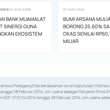
ISNIS
|
07 AUG 2026
07 AUG 2026
AN BANK MUAMALAT
BUMI ARSANA MULI
T SINERGI GUNA
BORONG 25,60% S
GKAN EKOSISTEM
OKAS SENILAI RP60,
MILIAR
erantara Pedagang Efek berdasarkan surat keputusan Otorit
anggal 28 Februari 2014, izin usaha sebagai Penjamin Emisi E
KEP-07/D.04/2014 tanggal 28 Februari 2014, izin usaha sebag
rat keputusan Otoritas Jasa Keuangan Nomor S-67/PM.21/2017 t
aan Transaksi Sertifikat Deposito di Pasar Uang yang izinnya d