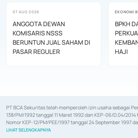
07 AUG 2026
EKONOMI B
ANGGOTA DEWAN
BPKH D
KOMISARIS NSSS
PERKUA
BERUNTUN JUAL SAHAM DI
KEMBAN
PASAR REGULER
HAJI
PT BCA Sekuritas telah memperoleh izin usaha sebagai P
138/PM/1992 tanggal 11 Maret 1992 dan KEP-06/D.04/2014 t
Nomor KEP-12/PM/PEE/1997 tanggal 24 September 1997 dan 
merger, akuisisi, divestasi, dan 
join venture
 berdasarkan su
LIHAT SELENGKAPNYA
dari Bank Indonesia antara lain sebagai Perantara Pelaksan