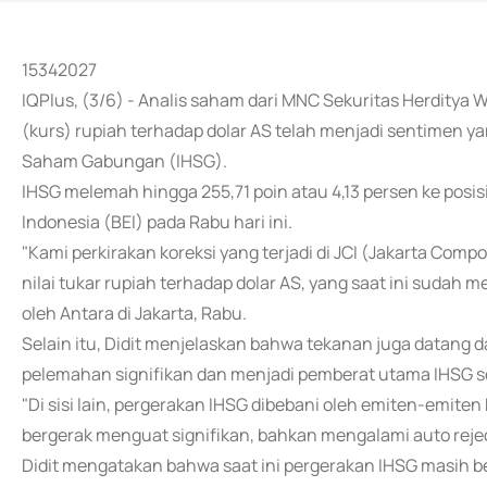
15342027
IQPlus, (3/6) - Analis saham dari MNC Sekuritas Herdity
(kurs) rupiah terhadap dolar AS telah menjadi sentimen 
Saham Gabungan (IHSG).
IHSG melemah hingga 255,71 poin atau 4,13 persen ke posisi
Indonesia (BEI) pada Rabu hari ini.
"Kami perkirakan koreksi yang terjadi di JCI (Jakarta Comp
nilai tukar rupiah terhadap dolar AS, yang saat ini sudah m
oleh Antara di Jakarta, Rabu.
Selain itu, Didit menjelaskan bahwa tekanan juga datan
pelemahan signifikan dan menjadi pemberat utama IHSG sei
"Di sisi lain, pergerakan IHSG dibebani oleh emiten-emite
bergerak menguat signifikan, bahkan mengalami auto reject 
Didit mengatakan bahwa saat ini pergerakan IHSG masih 