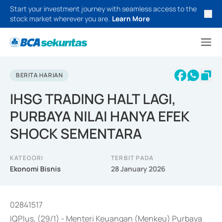
Start your investment journey with seamless access to the
stock market wherever you are.
Learn More
BERITA HARIAN
IHSG TRADING HALT LAGI,
PURBAYA NILAI HANYA EFEK
SHOCK SEMENTARA
KATEGORI
TERBIT PADA
Ekonomi Bisnis
28 January 2026
02841517
IQPlus, (29/1) - Menteri Keuangan (Menkeu) Purbaya