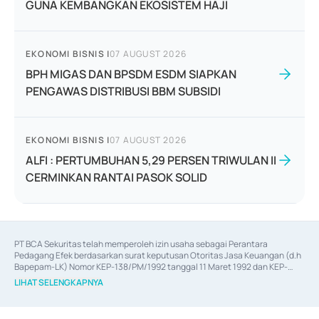
GUNA KEMBANGKAN EKOSISTEM HAJI
EKONOMI BISNIS
|
07 AUGUST 2026
BPH MIGAS DAN BPSDM ESDM SIAPKAN
PENGAWAS DISTRIBUSI BBM SUBSIDI
EKONOMI BISNIS
|
07 AUGUST 2026
ALFI : PERTUMBUHAN 5,29 PERSEN TRIWULAN II
CERMINKAN RANTAI PASOK SOLID
PT BCA Sekuritas telah memperoleh izin usaha sebagai Perantara 
Pedagang Efek berdasarkan surat keputusan Otoritas Jasa Keuangan (d.h 
Bapepam-LK) Nomor KEP-138/PM/1992 tanggal 11 Maret 1992 dan KEP-
06/D.04/2014 tanggal 28 Februari 2014, izin usaha sebagai Penjamin Emisi 
LIHAT SELENGKAPNYA
Efek berdasarkan surat keputusan Otoritas Jasa Keuangan Nomor KEP-
12/PM/PEE/1997 tanggal 24 September 1997 dan KEP-07/D.04/2014 
tanggal 28 Februari 2014, izin usaha sebagai penyedia Jasa Konsultasi 