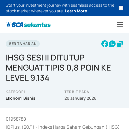
Start your investment journey with seamless access to the
stock market wherever you are.
Learn More
BERITA HARIAN
IHSG SESI II DITUTUP
MENGUAT TIPIS 0,8 POIN KE
LEVEL 9.134
KATEGORI
TERBIT PADA
Ekonomi Bisnis
20 January 2026
01958788
IQPlus, (20/1) - Indeks Harga Saham Gabungan (IHSG)