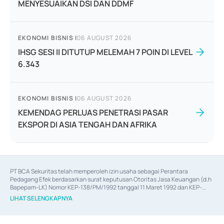
MENYESUAIKAN DSI DAN DDMF
EKONOMI BISNIS
|
06 AUGUST 2026
IHSG SESI II DITUTUP MELEMAH 7 POIN DI LEVEL
6.343
EKONOMI BISNIS
|
06 AUGUST 2026
KEMENDAG PERLUAS PENETRASI PASAR
EKSPOR DI ASIA TENGAH DAN AFRIKA
PT BCA Sekuritas telah memperoleh izin usaha sebagai Perantara 
Pedagang Efek berdasarkan surat keputusan Otoritas Jasa Keuangan (d.h 
Bapepam-LK) Nomor KEP-138/PM/1992 tanggal 11 Maret 1992 dan KEP-
06/D.04/2014 tanggal 28 Februari 2014, izin usaha sebagai Penjamin Emisi 
LIHAT SELENGKAPNYA
Efek berdasarkan surat keputusan Otoritas Jasa Keuangan Nomor KEP-
12/PM/PEE/1997 tanggal 24 September 1997 dan KEP-07/D.04/2014 
tanggal 28 Februari 2014, izin usaha sebagai penyedia Jasa Konsultasi 