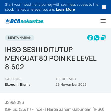
Start your investment journey with seamless access to the
stock market wherever you are.
Learn More
BERITA HARIAN
IHSG SESI II DITUTUP
MENGUAT 80 POIN KE LEVEL
8.602
KATEGORI
TERBIT PADA
Ekonomi Bisnis
26 November 2025
32959096
IQPlus, (26/11) - Indeks Harga Saham Gabungan (IHSG)