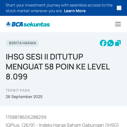
Start your investment journey with seamless access to the
stock market wherever you are.
Learn More
BERITA HARIAN
IHSG SESI II DITUTUP
MENGUAT 58 POIN KE LEVEL
8.099
TERBIT PADA
26 September 2025
1758878606288299
IQPlus, (26/9) - Indeks Harga Saham Gabungan (IHSG)