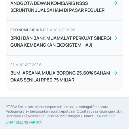
ANGGOTA DEWAN KOMISARIS NSSS
BERUNTUN JUAL SAHAM DI PASAR REGULER
EKONOMI BISNIS
|
07 AUGUST 2026
BPKH DAN BANK MUAMALAT PERKUAT SINERGI
GUNA KEMBANGKAN EKOSISTEM HAJI
07 AUGUST 2026
BUMI ARSANA MULIA BORONG 25,60% SAHAM
OKAS SENILAI RP60,75 MILIAR
PT BCA Sekuritas telah memperoleh izin usaha sebagai Perantara 
Pedagang Efek berdasarkan surat keputusan Otoritas Jasa Keuangan (d.h 
Bapepam-LK) Nomor KEP-138/PM/1992 tanggal 11 Maret 1992 dan KEP-
06/D.04/2014 tanggal 28 Februari 2014, izin usaha sebagai Penjamin Emisi 
LIHAT SELENGKAPNYA
Efek berdasarkan surat keputusan Otoritas Jasa Keuangan Nomor KEP-