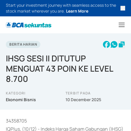
Start your investment journey with seamless access to the
stock market wherever you are.
Learn More
BERITA HARIAN
IHSG SESI II DITUTUP
MENGUAT 43 POIN KE LEVEL
8.700
KATEGORI
TERBIT PADA
Ekonomi Bisnis
10 December 2025
34358705
IQPlus, (10/12) - Indeks Harga Saham Gabungan (IHSG)