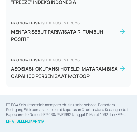
"FREEZE" INDEKS INDONESIA
EKONOMI BISNIS
|
10 AUGUST 2026
MENPAR SEBUT PARIWISATA RI TUMBUH
POSITIF
EKONOMI BISNIS
|
10 AUGUST 2026
ASOSIASI: OKUPANSI HOTEL DI MATARAM BISA
CAPAI 100 PERSEN SAAT MOTOGP
PT BCA Sekuritas telah memperoleh izin usaha sebagai Perantara 
Pedagang Efek berdasarkan surat keputusan Otoritas Jasa Keuangan (d.h 
Bapepam-LK) Nomor KEP-138/PM/1992 tanggal 11 Maret 1992 dan KEP-
06/D.04/2014 tanggal 28 Februari 2014, izin usaha sebagai Penjamin Emisi 
LIHAT SELENGKAPNYA
Efek berdasarkan surat keputusan Otoritas Jasa Keuangan Nomor KEP-
12/PM/PEE/1997 tanggal 24 September 1997 dan KEP-07/D.04/2014 
tanggal 28 Februari 2014, izin usaha sebagai penyedia Jasa Konsultasi 