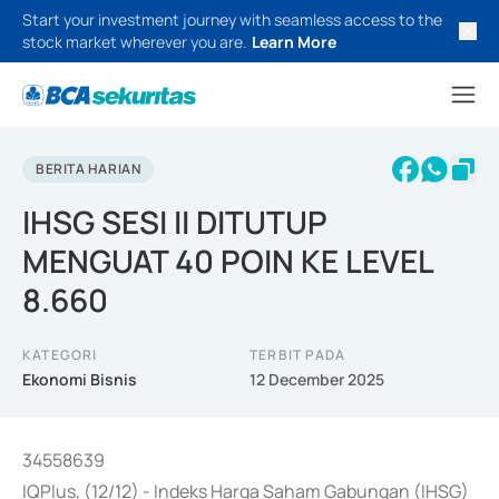
Start your investment journey with seamless access to the
stock market wherever you are.
Learn More
BERITA HARIAN
IHSG SESI II DITUTUP
MENGUAT 40 POIN KE LEVEL
8.660
KATEGORI
TERBIT PADA
Ekonomi Bisnis
12 December 2025
34558639
IQPlus, (12/12) - Indeks Harga Saham Gabungan (IHSG)