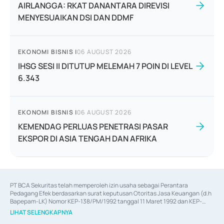
AIRLANGGA: RKAT DANANTARA DIREVISI
MENYESUAIKAN DSI DAN DDMF
EKONOMI BISNIS
|
06 AUGUST 2026
IHSG SESI II DITUTUP MELEMAH 7 POIN DI LEVEL
6.343
EKONOMI BISNIS
|
06 AUGUST 2026
KEMENDAG PERLUAS PENETRASI PASAR
EKSPOR DI ASIA TENGAH DAN AFRIKA
PT BCA Sekuritas telah memperoleh izin usaha sebagai Perantara 
Pedagang Efek berdasarkan surat keputusan Otoritas Jasa Keuangan (d.h 
Bapepam-LK) Nomor KEP-138/PM/1992 tanggal 11 Maret 1992 dan KEP-
06/D.04/2014 tanggal 28 Februari 2014, izin usaha sebagai Penjamin Emisi 
LIHAT SELENGKAPNYA
Efek berdasarkan surat keputusan Otoritas Jasa Keuangan Nomor KEP-