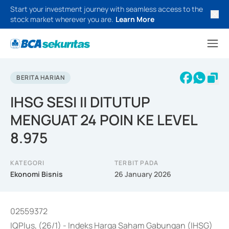
Start your investment journey with seamless access to the
stock market wherever you are.
Learn More
BERITA HARIAN
IHSG SESI II DITUTUP
MENGUAT 24 POIN KE LEVEL
8.975
KATEGORI
TERBIT PADA
Ekonomi Bisnis
26 January 2026
02559372
IQPlus, (26/1) - Indeks Harga Saham Gabungan (IHSG)