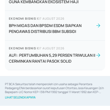
GUNA KEMBANGKAN EKOSISTEM HAJI
EKONOMI BISNIS
|
07 AUGUST 2026
BPH MIGAS DAN BPSDM ESDM SIAPKAN
PENGAWAS DISTRIBUSI BBM SUBSIDI
EKONOMI BISNIS
|
07 AUGUST 2026
ALFI : PERTUMBUHAN 5,29 PERSEN TRIWULAN II
CERMINKAN RANTAI PASOK SOLID
PT BCA Sekuritas telah memperoleh izin usaha sebagai Perantara 
Pedagang Efek berdasarkan surat keputusan Otoritas Jasa Keuangan (d.h 
Bapepam-LK) Nomor KEP-138/PM/1992 tanggal 11 Maret 1992 dan KEP-
06/D.04/2014 tanggal 28 Februari 2014, izin usaha sebagai Penjamin Emisi 
LIHAT SELENGKAPNYA
Efek berdasarkan surat keputusan Otoritas Jasa Keuangan Nomor KEP-
12/PM/PEE/1997 tanggal 24 September 1997 dan KEP-07/D.04/2014 
tanggal 28 Februari 2014, izin usaha sebagai penyedia Jasa Konsultasi 