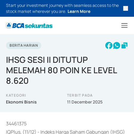
Start your investment journey with seamless access to the
stock market wherever you are.
Learn More
BERITA HARIAN
IHSG SESI II DITUTUP
MELEMAH 80 POIN KE LEVEL
8.620
KATEGORI
TERBIT PADA
Ekonomi Bisnis
11 December 2025
34461375
IQPlus, (11/12) - Indeks Harga Saham Gabungan (IHSG)