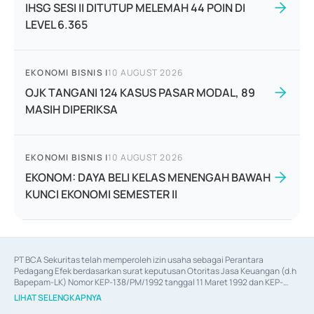
IHSG SESI II DITUTUP MELEMAH 44 POIN DI
LEVEL 6.365
EKONOMI BISNIS
|
10 AUGUST 2026
OJK TANGANI 124 KASUS PASAR MODAL, 89
MASIH DIPERIKSA
EKONOMI BISNIS
|
10 AUGUST 2026
EKONOM: DAYA BELI KELAS MENENGAH BAWAH
KUNCI EKONOMI SEMESTER II
PT BCA Sekuritas telah memperoleh izin usaha sebagai Perantara 
Pedagang Efek berdasarkan surat keputusan Otoritas Jasa Keuangan (d.h 
Bapepam-LK) Nomor KEP-138/PM/1992 tanggal 11 Maret 1992 dan KEP-
06/D.04/2014 tanggal 28 Februari 2014, izin usaha sebagai Penjamin Emisi 
LIHAT SELENGKAPNYA
Efek berdasarkan surat keputusan Otoritas Jasa Keuangan Nomor KEP-