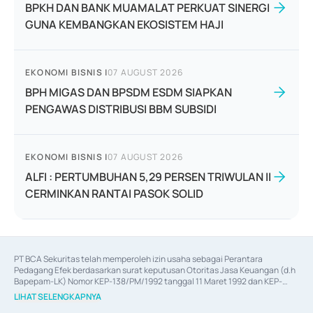
BPKH DAN BANK MUAMALAT PERKUAT SINERGI
GUNA KEMBANGKAN EKOSISTEM HAJI
EKONOMI BISNIS
|
07 AUGUST 2026
BPH MIGAS DAN BPSDM ESDM SIAPKAN
PENGAWAS DISTRIBUSI BBM SUBSIDI
EKONOMI BISNIS
|
07 AUGUST 2026
ALFI : PERTUMBUHAN 5,29 PERSEN TRIWULAN II
CERMINKAN RANTAI PASOK SOLID
PT BCA Sekuritas telah memperoleh izin usaha sebagai Perantara 
Pedagang Efek berdasarkan surat keputusan Otoritas Jasa Keuangan (d.h 
Bapepam-LK) Nomor KEP-138/PM/1992 tanggal 11 Maret 1992 dan KEP-
06/D.04/2014 tanggal 28 Februari 2014, izin usaha sebagai Penjamin Emisi 
LIHAT SELENGKAPNYA
Efek berdasarkan surat keputusan Otoritas Jasa Keuangan Nomor KEP-