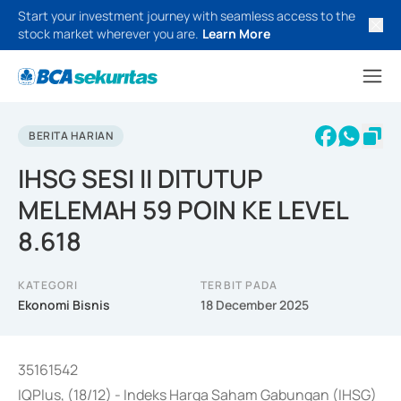
Start your investment journey with seamless access to the
stock market wherever you are.
Learn More
BERITA HARIAN
IHSG SESI II DITUTUP
MELEMAH 59 POIN KE LEVEL
8.618
KATEGORI
TERBIT PADA
Ekonomi Bisnis
18 December 2025
35161542
IQPlus, (18/12) - Indeks Harga Saham Gabungan (IHSG)