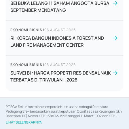
BEI BUKA LELANG 11 SAHAM ANGGOTA BURSA
SEPTEMBER MENDATANG
EKONOMI BISNIS
|
06 AUGUST 2026
RI-KOREA BANGUN INDONESIA FOREST AND
LAND FIRE MANAGEMENT CENTER
EKONOMI BISNIS
|
06 AUGUST 2026
SURVEI BI : HARGA PROPERTI RESIDENSAL NAIK
TERBATAS DI TRIWULAN II 2026
PT BCA Sekuritas telah memperoleh izin usaha sebagai Perantara 
Pedagang Efek berdasarkan surat keputusan Otoritas Jasa Keuangan (d.h 
Bapepam-LK) Nomor KEP-138/PM/1992 tanggal 11 Maret 1992 dan KEP-
06/D.04/2014 tanggal 28 Februari 2014, izin usaha sebagai Penjamin Emisi 
LIHAT SELENGKAPNYA
Efek berdasarkan surat keputusan Otoritas Jasa Keuangan Nomor KEP-