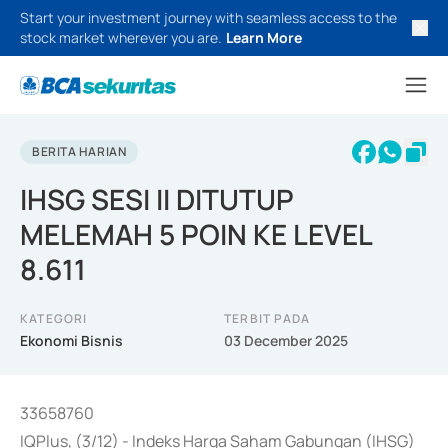
Start your investment journey with seamless access to the
stock market wherever you are.
Learn More
BERITA HARIAN
IHSG SESI II DITUTUP
MELEMAH 5 POIN KE LEVEL
8.611
KATEGORI
TERBIT PADA
Ekonomi Bisnis
03 December 2025
33658760
IQPlus, (3/12) - Indeks Harga Saham Gabungan (IHSG)