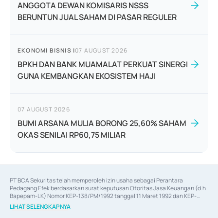
ANGGOTA DEWAN KOMISARIS NSSS
BERUNTUN JUAL SAHAM DI PASAR REGULER
EKONOMI BISNIS
|
07 AUGUST 2026
BPKH DAN BANK MUAMALAT PERKUAT SINERGI
GUNA KEMBANGKAN EKOSISTEM HAJI
07 AUGUST 2026
BUMI ARSANA MULIA BORONG 25,60% SAHAM
OKAS SENILAI RP60,75 MILIAR
PT BCA Sekuritas telah memperoleh izin usaha sebagai Perantara 
Pedagang Efek berdasarkan surat keputusan Otoritas Jasa Keuangan (d.h 
Bapepam-LK) Nomor KEP-138/PM/1992 tanggal 11 Maret 1992 dan KEP-
06/D.04/2014 tanggal 28 Februari 2014, izin usaha sebagai Penjamin Emisi 
LIHAT SELENGKAPNYA
Efek berdasarkan surat keputusan Otoritas Jasa Keuangan Nomor KEP-