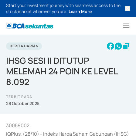
Start your investment journey with seamless access to the
stock market wherever you are.
Learn More
BERITA HARIAN
IHSG SESI II DITUTUP
MELEMAH 24 POIN KE LEVEL
8.092
TERBIT PADA
28 October 2025
30059002
IQPlus, (28/10) - Indeks Harga Saham Gabungan (IHSG)