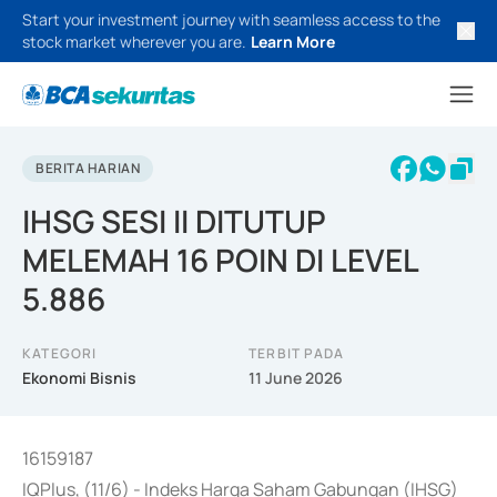
Start your investment journey with seamless access to the
stock market wherever you are.
Learn More
BERITA HARIAN
IHSG SESI II DITUTUP
MELEMAH 16 POIN DI LEVEL
5.886
KATEGORI
TERBIT PADA
Ekonomi Bisnis
11 June 2026
16159187
IQPlus, (11/6) - Indeks Harga Saham Gabungan (IHSG)