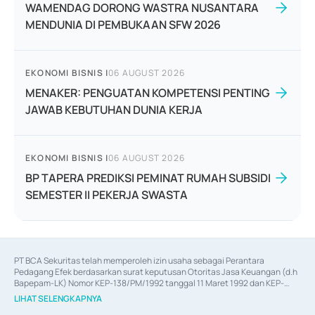
WAMENDAG DORONG WASTRA NUSANTARA
MENDUNIA DI PEMBUKAAN SFW 2026
EKONOMI BISNIS
|
06 AUGUST 2026
MENAKER: PENGUATAN KOMPETENSI PENTING
JAWAB KEBUTUHAN DUNIA KERJA
EKONOMI BISNIS
|
06 AUGUST 2026
BP TAPERA PREDIKSI PEMINAT RUMAH SUBSIDI
SEMESTER II PEKERJA SWASTA
PT BCA Sekuritas telah memperoleh izin usaha sebagai Perantara 
Pedagang Efek berdasarkan surat keputusan Otoritas Jasa Keuangan (d.h 
Bapepam-LK) Nomor KEP-138/PM/1992 tanggal 11 Maret 1992 dan KEP-
06/D.04/2014 tanggal 28 Februari 2014, izin usaha sebagai Penjamin Emisi 
LIHAT SELENGKAPNYA
Efek berdasarkan surat keputusan Otoritas Jasa Keuangan Nomor KEP-