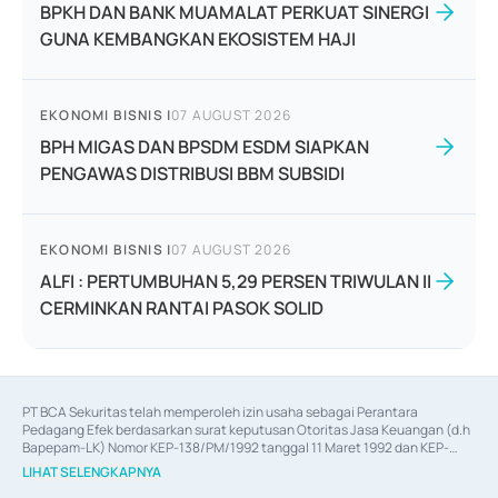
BPKH DAN BANK MUAMALAT PERKUAT SINERGI
GUNA KEMBANGKAN EKOSISTEM HAJI
EKONOMI BISNIS
|
07 AUGUST 2026
BPH MIGAS DAN BPSDM ESDM SIAPKAN
PENGAWAS DISTRIBUSI BBM SUBSIDI
EKONOMI BISNIS
|
07 AUGUST 2026
ALFI : PERTUMBUHAN 5,29 PERSEN TRIWULAN II
CERMINKAN RANTAI PASOK SOLID
PT BCA Sekuritas telah memperoleh izin usaha sebagai Perantara 
Pedagang Efek berdasarkan surat keputusan Otoritas Jasa Keuangan (d.h 
Bapepam-LK) Nomor KEP-138/PM/1992 tanggal 11 Maret 1992 dan KEP-
06/D.04/2014 tanggal 28 Februari 2014, izin usaha sebagai Penjamin Emisi 
LIHAT SELENGKAPNYA
Efek berdasarkan surat keputusan Otoritas Jasa Keuangan Nomor KEP-