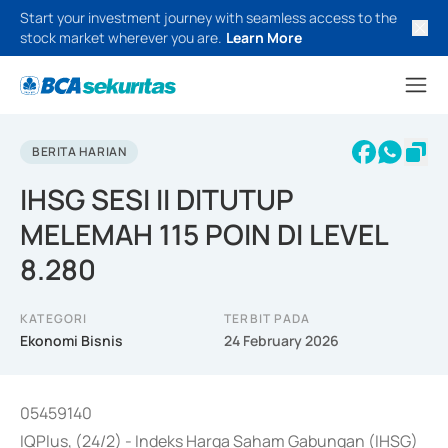
Start your investment journey with seamless access to the
stock market wherever you are.
Learn More
BERITA HARIAN
IHSG SESI II DITUTUP
MELEMAH 115 POIN DI LEVEL
8.280
KATEGORI
TERBIT PADA
Ekonomi Bisnis
24 February 2026
05459140
IQPlus, (24/2) - Indeks Harga Saham Gabungan (IHSG)