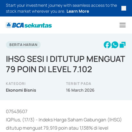
Start your investment journey with seamless access to the
stock market wherever you are.
Learn More
BERITA HARIAN
IHSG SESI I DITUTUP MENGUAT
79 POIN DI LEVEL 7.102
KATEGORI
TERBIT PADA
Ekonomi Bisnis
16 March 2026
07543607
IQPlus, (17/3) - Indeks Harga Saham Gabungan (IHSG)
ditutup menguat 79,919 poin atau 1,138% di level