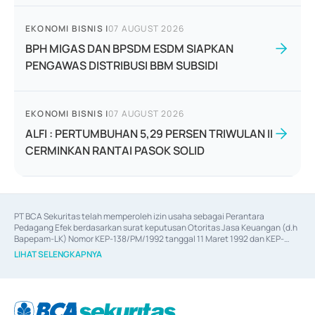
EKONOMI BISNIS
|
07 AUGUST 2026
BPH MIGAS DAN BPSDM ESDM SIAPKAN
PENGAWAS DISTRIBUSI BBM SUBSIDI
EKONOMI BISNIS
|
07 AUGUST 2026
ALFI : PERTUMBUHAN 5,29 PERSEN TRIWULAN II
CERMINKAN RANTAI PASOK SOLID
PT BCA Sekuritas telah memperoleh izin usaha sebagai Perantara 
Pedagang Efek berdasarkan surat keputusan Otoritas Jasa Keuangan (d.h 
Bapepam-LK) Nomor KEP-138/PM/1992 tanggal 11 Maret 1992 dan KEP-
06/D.04/2014 tanggal 28 Februari 2014, izin usaha sebagai Penjamin Emisi 
LIHAT SELENGKAPNYA
Efek berdasarkan surat keputusan Otoritas Jasa Keuangan Nomor KEP-
12/PM/PEE/1997 tanggal 24 September 1997 dan KEP-07/D.04/2014 
tanggal 28 Februari 2014, izin usaha sebagai penyedia Jasa Konsultasi 
(
Advisory
) atas kegiatan merger, akuisisi, divestasi, dan 
join venture
berdasarkan surat keputusan Otoritas Jasa Keuangan Nomor S-