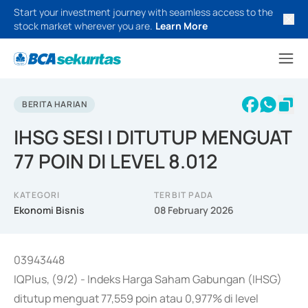
Start your investment journey with seamless access to the
stock market wherever you are.
Learn More
BERITA HARIAN
IHSG SESI I DITUTUP MENGUAT
77 POIN DI LEVEL 8.012
KATEGORI
TERBIT PADA
Ekonomi Bisnis
08 February 2026
03943448
IQPlus, (9/2) - Indeks Harga Saham Gabungan (IHSG)
ditutup menguat 77,559 poin atau 0,977% di level