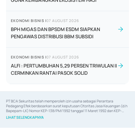
GUNA KEMBANGKAN EKOSISTEM HAJI
EKONOMI BISNIS
|
07 AUGUST 2026
BPH MIGAS DAN BPSDM ESDM SIAPKAN
PENGAWAS DISTRIBUSI BBM SUBSIDI
EKONOMI BISNIS
|
07 AUGUST 2026
ALFI : PERTUMBUHAN 5,29 PERSEN TRIWULAN II
CERMINKAN RANTAI PASOK SOLID
PT BCA Sekuritas telah memperoleh izin usaha sebagai Perantara 
Pedagang Efek berdasarkan surat keputusan Otoritas Jasa Keuangan (d.h 
Bapepam-LK) Nomor KEP-138/PM/1992 tanggal 11 Maret 1992 dan KEP-
06/D.04/2014 tanggal 28 Februari 2014, izin usaha sebagai Penjamin Emisi 
LIHAT SELENGKAPNYA
Efek berdasarkan surat keputusan Otoritas Jasa Keuangan Nomor KEP-
12/PM/PEE/1997 tanggal 24 September 1997 dan KEP-07/D.04/2014 
tanggal 28 Februari 2014, izin usaha sebagai penyedia Jasa Konsultasi 
(
Advisory
) atas kegiatan merger, akuisisi, divestasi, dan 
join venture