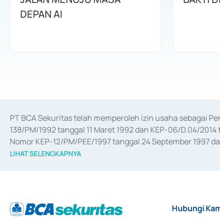
DEPAN AI
PT BCA Sekuritas telah memperoleh izin usaha sebagai P
138/PM/1992 tanggal 11 Maret 1992 dan KEP-06/D.04/2014 t
Nomor KEP-12/PM/PEE/1997 tanggal 24 September 1997 dan 
merger, akuisisi, divestasi, dan 
join venture
 berdasarkan su
LIHAT SELENGKAPNYA
dari Bank Indonesia antara lain sebagai Perantara Pelaksan
Bank Indonesia sebagai Lembaga Pendukung Penerbitan, Tr
tahun 2018.
Hubungi Kam