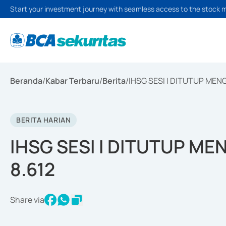
Start your investment journey with seamless access to the stock 
Beranda
/
Kabar Terbaru
/
Berita
/
IHSG SESI I DITUTUP MENG
BERITA HARIAN
IHSG SESI I DITUTUP ME
8.612
Share via