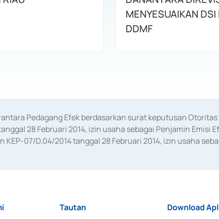
MENYESUAIKAN DSI
DDMF
erantara Pedagang Efek berdasarkan surat keputusan Otorit
anggal 28 Februari 2014, izin usaha sebagai Penjamin Emisi E
KEP-07/D.04/2014 tanggal 28 Februari 2014, izin usaha sebag
rat keputusan Otoritas Jasa Keuangan Nomor S-67/PM.21/2017 t
aan Transaksi Sertifikat Deposito di Pasar Uang yang izinnya d
ansaksi, serta Penatausahaan dan Penyelesaian Transaksi Sur
i
Tautan
Download Apl