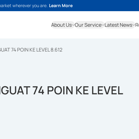
market wherever you are.
Learn More
About Us
Our Service
Latest News
R
UAT 74 POIN KE LEVEL 8.612
NGUAT 74 POIN KE LEVEL