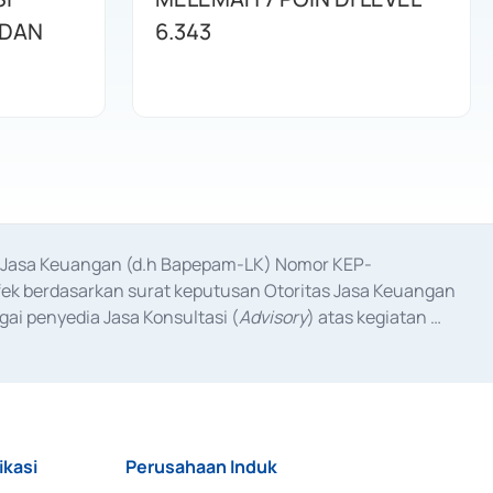
 DAN
6.343
as Jasa Keuangan (d.h Bapepam-LK) Nomor KEP-
fek berdasarkan surat keputusan Otoritas Jasa Keuangan 
ai penyedia Jasa Konsultasi (
Advisory
) atas kegiatan 
anggal 3 Februari 2017, dan beberapa izin usaha lainnya 
iterbitkan pada tahun 2017 dan izin usaha lainnya dari 
at Berharga Komersial yang izinnya diterbitkan pada 
ikasi
Perusahaan Induk