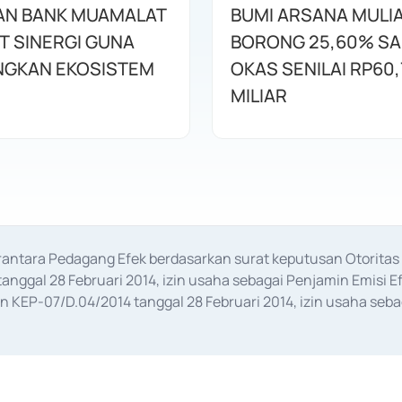
AN BANK MUAMALAT
BUMI ARSANA MULI
T SINERGI GUNA
BORONG 25,60% S
GKAN EKOSISTEM
OKAS SENILAI RP60,
MILIAR
erantara Pedagang Efek berdasarkan surat keputusan Otorit
anggal 28 Februari 2014, izin usaha sebagai Penjamin Emisi E
KEP-07/D.04/2014 tanggal 28 Februari 2014, izin usaha sebag
rat keputusan Otoritas Jasa Keuangan Nomor S-67/PM.21/2017 t
aan Transaksi Sertifikat Deposito di Pasar Uang yang izinnya d
ansaksi, serta Penatausahaan dan Penyelesaian Transaksi Sur