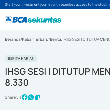
Start your investment journey with seamless access to the stock 
Beranda
/
Kabar Terbaru
/
Berita
/
IHSG SESI I DITUTUP MENG
BERITA HARIAN
IHSG SESI I DITUTUP MEN
8.330
Share via