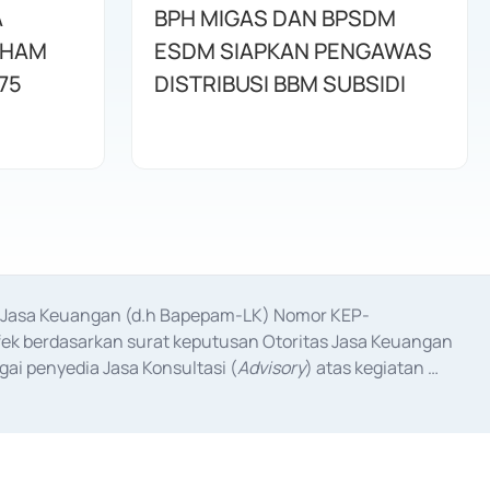
A
BPH MIGAS DAN BPSDM
AHAM
ESDM SIAPKAN PENGAWAS
75
DISTRIBUSI BBM SUBSIDI
as Jasa Keuangan (d.h Bapepam-LK) Nomor KEP-
fek berdasarkan surat keputusan Otoritas Jasa Keuangan 
ai penyedia Jasa Konsultasi (
Advisory
) atas kegiatan 
anggal 3 Februari 2017, dan beberapa izin usaha lainnya 
iterbitkan pada tahun 2017 dan izin usaha lainnya dari 
at Berharga Komersial yang izinnya diterbitkan pada 