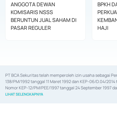
ANGGOTA DEWAN
BPKH D
KOMISARIS NSSS
PERKUA
BERUNTUN JUAL SAHAM DI
KEMBAN
PASAR REGULER
HAJI
PT BCA Sekuritas telah memperoleh izin usaha sebagai P
138/PM/1992 tanggal 11 Maret 1992 dan KEP-06/D.04/2014 t
Nomor KEP-12/PM/PEE/1997 tanggal 24 September 1997 dan 
merger, akuisisi, divestasi, dan 
join venture
 berdasarkan su
LIHAT SELENGKAPNYA
dari Bank Indonesia antara lain sebagai Perantara Pelaksan
Bank Indonesia sebagai Lembaga Pendukung Penerbitan, Tr
tahun 2018.