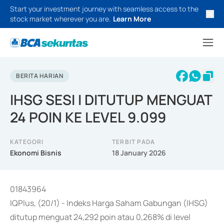
Start your investment journey with seamless access to the
stock market wherever you are.
Learn More
BERITA HARIAN
IHSG SESI I DITUTUP MENGUAT
24 POIN KE LEVEL 9.099
KATEGORI
TERBIT PADA
Ekonomi Bisnis
18 January 2026
01843964
IQPlus, (20/1) - Indeks Harga Saham Gabungan (IHSG)
ditutup menguat 24,292 poin atau 0,268% di level