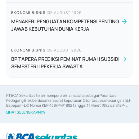
EKONOMI BISNIS
|
06 AUGUST 2026
MENAKER: PENGUATAN KOMPETENSI PENTING
JAWAB KEBUTUHAN DUNIA KERJA
EKONOMI BISNIS
|
06 AUGUST 2026
BP TAPERA PREDIKSI PEMINAT RUMAH SUBSIDI
SEMESTER II PEKERJA SWASTA
PT BCA Sekuritas telah memperoleh izin usaha sebagai Perantara 
Pedagang Efek berdasarkan surat keputusan Otoritas Jasa Keuangan (d.h 
Bapepam-LK) Nomor KEP-138/PM/1992 tanggal 11 Maret 1992 dan KEP-
06/D.04/2014 tanggal 28 Februari 2014, izin usaha sebagai Penjamin Emisi 
LIHAT SELENGKAPNYA
Efek berdasarkan surat keputusan Otoritas Jasa Keuangan Nomor KEP-
12/PM/PEE/1997 tanggal 24 September 1997 dan KEP-07/D.04/2014 
tanggal 28 Februari 2014, izin usaha sebagai penyedia Jasa Konsultasi 
(
Advisory
) atas kegiatan merger, akuisisi, divestasi, dan 
join venture
berdasarkan surat keputusan Otoritas Jasa Keuangan Nomor S-