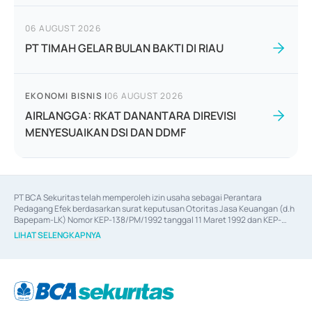
06 AUGUST 2026
PT TIMAH GELAR BULAN BAKTI DI RIAU
EKONOMI BISNIS
|
06 AUGUST 2026
AIRLANGGA: RKAT DANANTARA DIREVISI
MENYESUAIKAN DSI DAN DDMF
PT BCA Sekuritas telah memperoleh izin usaha sebagai Perantara 
Pedagang Efek berdasarkan surat keputusan Otoritas Jasa Keuangan (d.h 
Bapepam-LK) Nomor KEP-138/PM/1992 tanggal 11 Maret 1992 dan KEP-
06/D.04/2014 tanggal 28 Februari 2014, izin usaha sebagai Penjamin Emisi 
LIHAT SELENGKAPNYA
Efek berdasarkan surat keputusan Otoritas Jasa Keuangan Nomor KEP-
12/PM/PEE/1997 tanggal 24 September 1997 dan KEP-07/D.04/2014 
tanggal 28 Februari 2014, izin usaha sebagai penyedia Jasa Konsultasi 
(
Advisory
) atas kegiatan merger, akuisisi, divestasi, dan 
join venture
berdasarkan surat keputusan Otoritas Jasa Keuangan Nomor S-
67/PM.21/2017 tanggal 3 Februari 2017, dan beberapa izin usaha lainnya 
dari Bank Indonesia antara lain sebagai Perantara Pelaksanaan Transaksi 