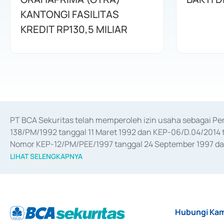
KANTONGI FASILITAS
KREDIT RP130,5 MILIAR
PT BCA Sekuritas telah memperoleh izin usaha sebagai P
138/PM/1992 tanggal 11 Maret 1992 dan KEP-06/D.04/2014 t
Nomor KEP-12/PM/PEE/1997 tanggal 24 September 1997 dan 
merger, akuisisi, divestasi, dan 
join venture
 berdasarkan su
LIHAT SELENGKAPNYA
dari Bank Indonesia antara lain sebagai Perantara Pelaksan
Bank Indonesia sebagai Lembaga Pendukung Penerbitan, Tr
tahun 2018.
Hubungi Kam