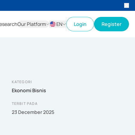
esearch
Our Platform
EN
Login
Register
ID
EN
KATEGORI
Ekonomi Bisnis
TERBIT PADA
23 December 2025