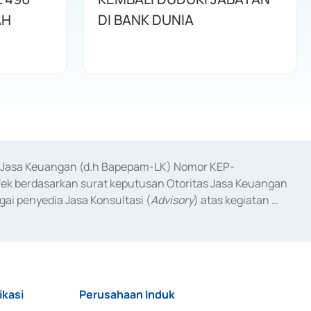
AH
DI BANK DUNIA
as Jasa Keuangan (d.h Bapepam-LK) Nomor KEP-
fek berdasarkan surat keputusan Otoritas Jasa Keuangan 
ai penyedia Jasa Konsultasi (
Advisory
) atas kegiatan 
anggal 3 Februari 2017, dan beberapa izin usaha lainnya 
iterbitkan pada tahun 2017 dan izin usaha lainnya dari 
at Berharga Komersial yang izinnya diterbitkan pada 
ikasi
Perusahaan Induk