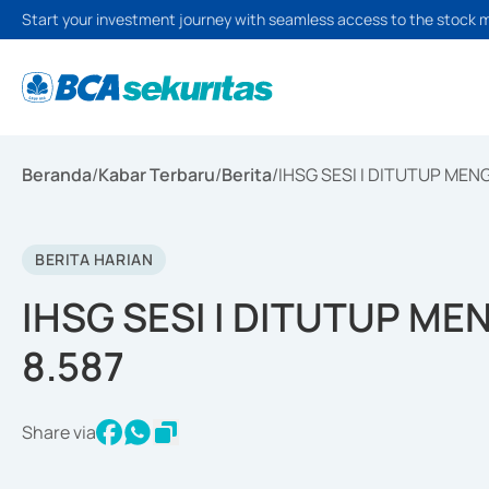
Start your investment journey with seamless access to the stock 
Beranda
/
Kabar Terbaru
/
Berita
/
IHSG SESI I DITUTUP MENG
BERITA HARIAN
IHSG SESI I DITUTUP ME
8.587
Share via