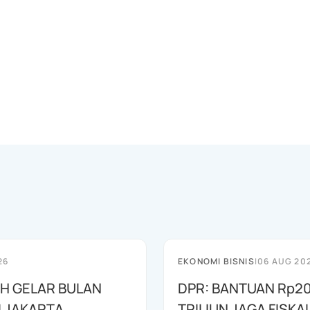
26
EKONOMI BISNIS
|
06 AUG 20
AH GELAR BULAN
DPR: BANTUAN Rp20
I JAKARTA
TRILIUN JAGA FISKA