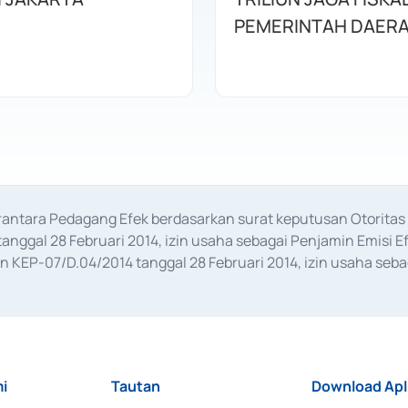
PEMERINTAH DAER
erantara Pedagang Efek berdasarkan surat keputusan Otorit
anggal 28 Februari 2014, izin usaha sebagai Penjamin Emisi E
KEP-07/D.04/2014 tanggal 28 Februari 2014, izin usaha sebag
rat keputusan Otoritas Jasa Keuangan Nomor S-67/PM.21/2017 t
aan Transaksi Sertifikat Deposito di Pasar Uang yang izinnya d
ansaksi, serta Penatausahaan dan Penyelesaian Transaksi Sur
i
Tautan
Download Apl