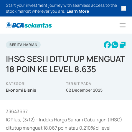
Start your investment journey with seamless access to the
stock market wherever you are.
Learn More
BERITA HARIAN
IHSG SESI I DITUTUP MENGUAT
18 POIN KE LEVEL 8.635
KATEGORI
TERBIT PADA
Ekonomi Bisnis
02 December 2025
33643667
IQPlus, (3/12) - Indeks Harga Saham Gabungan (IHSG)
ditutup menguat 18,067 poin atau 0,210% di level