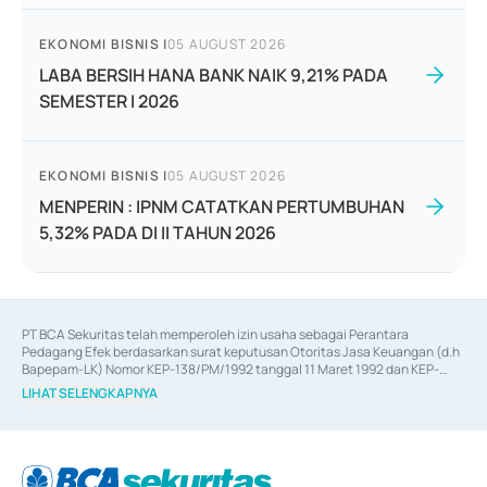
EKONOMI BISNIS
|
05 AUGUST 2026
LABA BERSIH HANA BANK NAIK 9,21% PADA
SEMESTER I 2026
EKONOMI BISNIS
|
05 AUGUST 2026
MENPERIN : IPNM CATATKAN PERTUMBUHAN
5,32% PADA DI II TAHUN 2026
PT BCA Sekuritas telah memperoleh izin usaha sebagai Perantara 
Pedagang Efek berdasarkan surat keputusan Otoritas Jasa Keuangan (d.h 
Bapepam-LK) Nomor KEP-138/PM/1992 tanggal 11 Maret 1992 dan KEP-
06/D.04/2014 tanggal 28 Februari 2014, izin usaha sebagai Penjamin Emisi 
LIHAT SELENGKAPNYA
Efek berdasarkan surat keputusan Otoritas Jasa Keuangan Nomor KEP-
12/PM/PEE/1997 tanggal 24 September 1997 dan KEP-07/D.04/2014 
tanggal 28 Februari 2014, izin usaha sebagai penyedia Jasa Konsultasi 
(
Advisory
) atas kegiatan merger, akuisisi, divestasi, dan 
join venture
berdasarkan surat keputusan Otoritas Jasa Keuangan Nomor S-