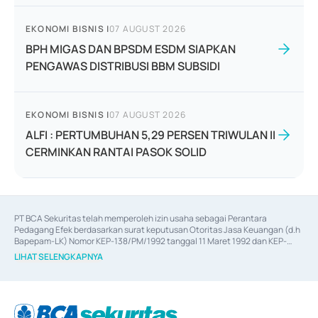
EKONOMI BISNIS
|
07 AUGUST 2026
BPH MIGAS DAN BPSDM ESDM SIAPKAN
PENGAWAS DISTRIBUSI BBM SUBSIDI
EKONOMI BISNIS
|
07 AUGUST 2026
ALFI : PERTUMBUHAN 5,29 PERSEN TRIWULAN II
CERMINKAN RANTAI PASOK SOLID
PT BCA Sekuritas telah memperoleh izin usaha sebagai Perantara 
Pedagang Efek berdasarkan surat keputusan Otoritas Jasa Keuangan (d.h 
Bapepam-LK) Nomor KEP-138/PM/1992 tanggal 11 Maret 1992 dan KEP-
06/D.04/2014 tanggal 28 Februari 2014, izin usaha sebagai Penjamin Emisi 
LIHAT SELENGKAPNYA
Efek berdasarkan surat keputusan Otoritas Jasa Keuangan Nomor KEP-
12/PM/PEE/1997 tanggal 24 September 1997 dan KEP-07/D.04/2014 
tanggal 28 Februari 2014, izin usaha sebagai penyedia Jasa Konsultasi 
(
Advisory
) atas kegiatan merger, akuisisi, divestasi, dan 
join venture
berdasarkan surat keputusan Otoritas Jasa Keuangan Nomor S-