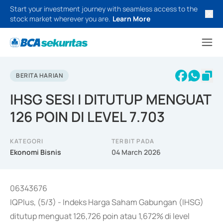
Start your investment journey with seamless access to the
stock market wherever you are.
Learn More
BERITA HARIAN
IHSG SESI I DITUTUP MENGUAT
126 POIN DI LEVEL 7.703
KATEGORI
TERBIT PADA
Ekonomi Bisnis
04 March 2026
06343676
IQPlus, (5/3) - Indeks Harga Saham Gabungan (IHSG)
ditutup menguat 126,726 poin atau 1,672% di level