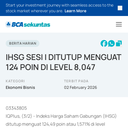
Start your investment journey with seamless access to the
stock market wherever you are.
Learn More
BERITA HARIAN
IHSG SESI I DITUTUP MENGUAT
124 POIN DI LEVEL 8,047
KATEGORI
TERBIT PADA
Ekonomi Bisnis
02 February 2026
03343805
IQPlus, (3/2) - Indeks Harga Saham Gabungan (IHSG)
ditutup menguat 124,49 poin atau 1,571% di level