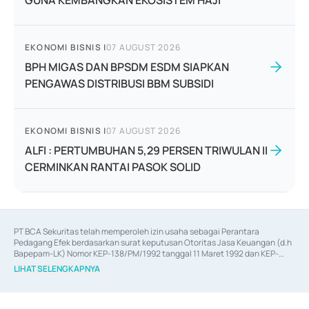
GUNA KEMBANGKAN EKOSISTEM HAJI
EKONOMI BISNIS
|
07 AUGUST 2026
BPH MIGAS DAN BPSDM ESDM SIAPKAN
PENGAWAS DISTRIBUSI BBM SUBSIDI
EKONOMI BISNIS
|
07 AUGUST 2026
ALFI : PERTUMBUHAN 5,29 PERSEN TRIWULAN II
CERMINKAN RANTAI PASOK SOLID
PT BCA Sekuritas telah memperoleh izin usaha sebagai Perantara 
Pedagang Efek berdasarkan surat keputusan Otoritas Jasa Keuangan (d.h 
Bapepam-LK) Nomor KEP-138/PM/1992 tanggal 11 Maret 1992 dan KEP-
06/D.04/2014 tanggal 28 Februari 2014, izin usaha sebagai Penjamin Emisi 
LIHAT SELENGKAPNYA
Efek berdasarkan surat keputusan Otoritas Jasa Keuangan Nomor KEP-
12/PM/PEE/1997 tanggal 24 September 1997 dan KEP-07/D.04/2014 
tanggal 28 Februari 2014, izin usaha sebagai penyedia Jasa Konsultasi 
(
Advisory
) atas kegiatan merger, akuisisi, divestasi, dan 
join venture