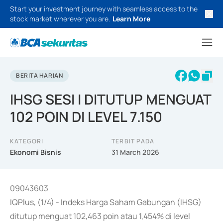
Start your investment journey with seamless access to the
stock market wherever you are.
Learn More
BERITA HARIAN
IHSG SESI I DITUTUP MENGUAT
102 POIN DI LEVEL 7.150
KATEGORI
TERBIT PADA
Ekonomi Bisnis
31 March 2026
09043603
IQPlus, (1/4) - Indeks Harga Saham Gabungan (IHSG)
ditutup menguat 102,463 poin atau 1,454% di level