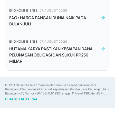
EKONOMI BISNIS
|
07 AUGUST 2026
FAO : HARGA PANGAN DUNIA NAIK PADA
BULAN JULI
EKONOMI BISNIS
|
07 AUGUST 2026
HUTAMA KARYA PASTIKAN KESIAPAN DANA
PELUNASAN OBLIGASI DAN SUKUK RP250
MILIAR
PT BCA Sekuritas telah memperoleh izin usaha sebagai Perantara 
Pedagang Efek berdasarkan surat keputusan Otoritas Jasa Keuangan (d.h 
Bapepam-LK) Nomor KEP-138/PM/1992 tanggal 11 Maret 1992 dan KEP-
06/D.04/2014 tanggal 28 Februari 2014, izin usaha sebagai Penjamin Emisi 
LIHAT SELENGKAPNYA
Efek berdasarkan surat keputusan Otoritas Jasa Keuangan Nomor KEP-
12/PM/PEE/1997 tanggal 24 September 1997 dan KEP-07/D.04/2014 
tanggal 28 Februari 2014, izin usaha sebagai penyedia Jasa Konsultasi 
(
Advisory
) atas kegiatan merger, akuisisi, divestasi, dan 
join venture