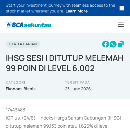
Start your investment journey with seamless access to the
stock market wherever you are.
Learn More
BERITA HARIAN
IHSG SESI I DITUTUP MELEMAH
99 POIN DI LEVEL 6.002
KATEGORI
TERBIT PADA
Ekonomi Bisnis
23 June 2026
17443483
IQPlus, (24/6) - Indeks Harga Saham Gabungan (IHSG)
ditutup melemah 99.133 poin atau 1,625% di level