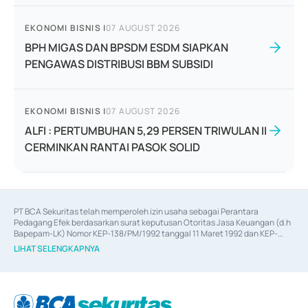
EKONOMI BISNIS
|
07 AUGUST 2026
BPH MIGAS DAN BPSDM ESDM SIAPKAN
PENGAWAS DISTRIBUSI BBM SUBSIDI
EKONOMI BISNIS
|
07 AUGUST 2026
ALFI : PERTUMBUHAN 5,29 PERSEN TRIWULAN II
CERMINKAN RANTAI PASOK SOLID
PT BCA Sekuritas telah memperoleh izin usaha sebagai Perantara 
Pedagang Efek berdasarkan surat keputusan Otoritas Jasa Keuangan (d.h 
Bapepam-LK) Nomor KEP-138/PM/1992 tanggal 11 Maret 1992 dan KEP-
06/D.04/2014 tanggal 28 Februari 2014, izin usaha sebagai Penjamin Emisi 
LIHAT SELENGKAPNYA
Efek berdasarkan surat keputusan Otoritas Jasa Keuangan Nomor KEP-
12/PM/PEE/1997 tanggal 24 September 1997 dan KEP-07/D.04/2014 
tanggal 28 Februari 2014, izin usaha sebagai penyedia Jasa Konsultasi 
(
Advisory
) atas kegiatan merger, akuisisi, divestasi, dan 
join venture
berdasarkan surat keputusan Otoritas Jasa Keuangan Nomor S-