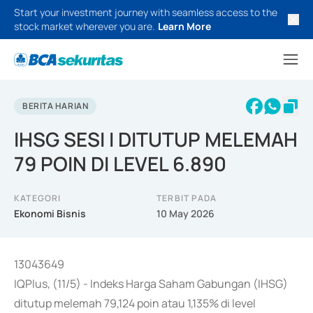
Start your investment journey with seamless access to the
stock market wherever you are.
Learn More
BERITA HARIAN
IHSG SESI I DITUTUP MELEMAH
79 POIN DI LEVEL 6.890
KATEGORI
TERBIT PADA
Ekonomi Bisnis
10 May 2026
13043649
IQPlus, (11/5) - Indeks Harga Saham Gabungan (IHSG)
ditutup melemah 79,124 poin atau 1,135% di level