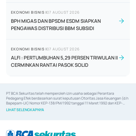
EKONOMI BISNIS
|
07 AUGUST 2026
BPH MIGAS DAN BPSDM ESDM SIAPKAN
PENGAWAS DISTRIBUSI BBM SUBSIDI
EKONOMI BISNIS
|
07 AUGUST 2026
ALFI : PERTUMBUHAN 5,29 PERSEN TRIWULAN II
CERMINKAN RANTAI PASOK SOLID
PT BCA Sekuritas telah memperoleh izin usaha sebagai Perantara 
Pedagang Efek berdasarkan surat keputusan Otoritas Jasa Keuangan (d.h 
Bapepam-LK) Nomor KEP-138/PM/1992 tanggal 11 Maret 1992 dan KEP-
06/D.04/2014 tanggal 28 Februari 2014, izin usaha sebagai Penjamin Emisi 
LIHAT SELENGKAPNYA
Efek berdasarkan surat keputusan Otoritas Jasa Keuangan Nomor KEP-
12/PM/PEE/1997 tanggal 24 September 1997 dan KEP-07/D.04/2014 
tanggal 28 Februari 2014, izin usaha sebagai penyedia Jasa Konsultasi 
(
Advisory
) atas kegiatan merger, akuisisi, divestasi, dan 
join venture
berdasarkan surat keputusan Otoritas Jasa Keuangan Nomor S-