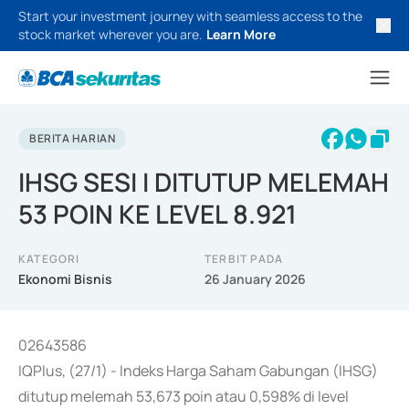
Start your investment journey with seamless access to the
stock market wherever you are.
Learn More
BERITA HARIAN
IHSG SESI I DITUTUP MELEMAH
53 POIN KE LEVEL 8.921
KATEGORI
TERBIT PADA
Ekonomi Bisnis
26 January 2026
02643586
IQPlus, (27/1) - Indeks Harga Saham Gabungan (IHSG)
ditutup melemah 53,673 poin atau 0,598% di level