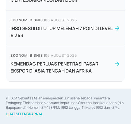
MENYESUAIKAN DSI DAN DDMF
EKONOMI BISNIS
|
06 AUGUST 2026
IHSG SESI II DITUTUP MELEMAH 7 POIN DI LEVEL
6.343
EKONOMI BISNIS
|
06 AUGUST 2026
KEMENDAG PERLUAS PENETRASI PASAR
EKSPOR DI ASIA TENGAH DAN AFRIKA
PT BCA Sekuritas telah memperoleh izin usaha sebagai Perantara 
Pedagang Efek berdasarkan surat keputusan Otoritas Jasa Keuangan (d.h 
Bapepam-LK) Nomor KEP-138/PM/1992 tanggal 11 Maret 1992 dan KEP-
06/D.04/2014 tanggal 28 Februari 2014, izin usaha sebagai Penjamin Emisi 
LIHAT SELENGKAPNYA
Efek berdasarkan surat keputusan Otoritas Jasa Keuangan Nomor KEP-
12/PM/PEE/1997 tanggal 24 September 1997 dan KEP-07/D.04/2014 
tanggal 28 Februari 2014, izin usaha sebagai penyedia Jasa Konsultasi 
(
Advisory
) atas kegiatan merger, akuisisi, divestasi, dan 
join venture