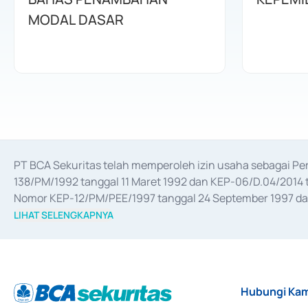
MODAL DASAR
PT BCA Sekuritas telah memperoleh izin usaha sebagai P
138/PM/1992 tanggal 11 Maret 1992 dan KEP-06/D.04/2014 t
Nomor KEP-12/PM/PEE/1997 tanggal 24 September 1997 dan 
merger, akuisisi, divestasi, dan 
join venture
 berdasarkan su
LIHAT SELENGKAPNYA
dari Bank Indonesia antara lain sebagai Perantara Pelaksan
Bank Indonesia sebagai Lembaga Pendukung Penerbitan, Tr
tahun 2018.
Hubungi Kam