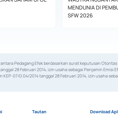
MENDUNIA DI PEMB
SFW 2026
erantara Pedagang Efek berdasarkan surat keputusan Otorit
anggal 28 Februari 2014, izin usaha sebagai Penjamin Emisi E
KEP-07/D.04/2014 tanggal 28 Februari 2014, izin usaha sebag
rat keputusan Otoritas Jasa Keuangan Nomor S-67/PM.21/2017 t
aan Transaksi Sertifikat Deposito di Pasar Uang yang izinnya d
ansaksi, serta Penatausahaan dan Penyelesaian Transaksi Sur
i
Tautan
Download Apl