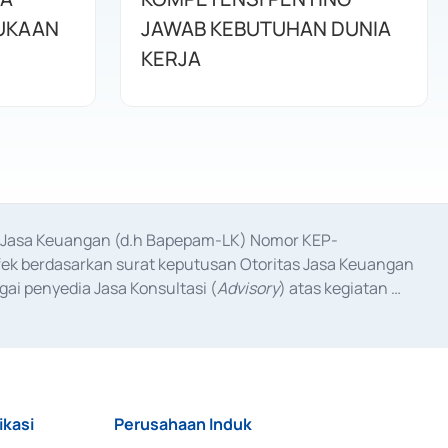
UKAAN
JAWAB KEBUTUHAN DUNIA
KERJA
as Jasa Keuangan (d.h Bapepam-LK) Nomor KEP-
fek berdasarkan surat keputusan Otoritas Jasa Keuangan 
ai penyedia Jasa Konsultasi (
Advisory
) atas kegiatan 
anggal 3 Februari 2017, dan beberapa izin usaha lainnya 
iterbitkan pada tahun 2017 dan izin usaha lainnya dari 
at Berharga Komersial yang izinnya diterbitkan pada 
ikasi
Perusahaan Induk