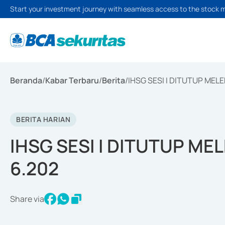
Start your investment journey with seamless access to the stock 
Beranda
/
Kabar Terbaru
/
Berita
/
IHSG SESI I DITUTUP MELE
BERITA HARIAN
IHSG SESI I DITUTUP MEL
6.202
Share via