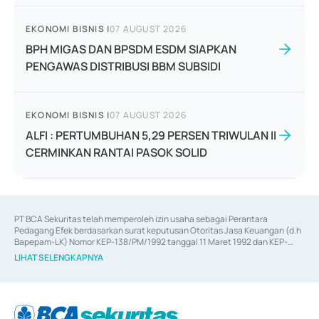
EKONOMI BISNIS
|
07 AUGUST 2026
BPH MIGAS DAN BPSDM ESDM SIAPKAN
PENGAWAS DISTRIBUSI BBM SUBSIDI
EKONOMI BISNIS
|
07 AUGUST 2026
ALFI : PERTUMBUHAN 5,29 PERSEN TRIWULAN II
CERMINKAN RANTAI PASOK SOLID
PT BCA Sekuritas telah memperoleh izin usaha sebagai Perantara 
Pedagang Efek berdasarkan surat keputusan Otoritas Jasa Keuangan (d.h 
Bapepam-LK) Nomor KEP-138/PM/1992 tanggal 11 Maret 1992 dan KEP-
06/D.04/2014 tanggal 28 Februari 2014, izin usaha sebagai Penjamin Emisi 
LIHAT SELENGKAPNYA
Efek berdasarkan surat keputusan Otoritas Jasa Keuangan Nomor KEP-
12/PM/PEE/1997 tanggal 24 September 1997 dan KEP-07/D.04/2014 
tanggal 28 Februari 2014, izin usaha sebagai penyedia Jasa Konsultasi 
(
Advisory
) atas kegiatan merger, akuisisi, divestasi, dan 
join venture
berdasarkan surat keputusan Otoritas Jasa Keuangan Nomor S-