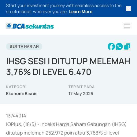
Start your investment journey with seamless access to the
stock market wherever you are.
Learn More
BERITA HARIAN
IHSG SESI I DITUTUP MELEMAH
3,76% DI LEVEL 6.470
KATEGORI
TERBIT PADA
Ekonomi Bisnis
17 May 2026
13744014
IQPlus, (18/5) - Indeks Harga Saham Gabungan (IHSG)
ditutup melemah 252.972 poin atau 3,763% di level