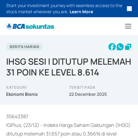
Start your investment journey with seamless access to the
stock market wherever you are.
Learn More
BERITA HARIAN
IHSG SESI I DITUTUP MELEMAH
31 POIN KE LEVEL 8.614
KATEGORI
TERBIT PADA
Ekonomi Bisnis
22 December 2025
35643387
IQPlus, (23/12) - Indeks Harga Saham Gabungan (IHSG)
ditutup melemah 31,657 poin atau 0,366% di level