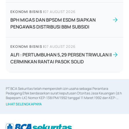
EKONOMI BISNIS
|
07 AUGUST 2026
BPH MIGAS DAN BPSDM ESDM SIAPKAN
PENGAWAS DISTRIBUSI BBM SUBSIDI
EKONOMI BISNIS
|
07 AUGUST 2026
ALFI : PERTUMBUHAN 5,29 PERSEN TRIWULAN II
CERMINKAN RANTAI PASOK SOLID
PT BCA Sekuritas telah memperoleh izin usaha sebagai Perantara 
Pedagang Efek berdasarkan surat keputusan Otoritas Jasa Keuangan (d.h 
Bapepam-LK) Nomor KEP-138/PM/1992 tanggal 11 Maret 1992 dan KEP-
06/D.04/2014 tanggal 28 Februari 2014, izin usaha sebagai Penjamin Emisi 
LIHAT SELENGKAPNYA
Efek berdasarkan surat keputusan Otoritas Jasa Keuangan Nomor KEP-
12/PM/PEE/1997 tanggal 24 September 1997 dan KEP-07/D.04/2014 
tanggal 28 Februari 2014, izin usaha sebagai penyedia Jasa Konsultasi 
(
Advisory
) atas kegiatan merger, akuisisi, divestasi, dan 
join venture
berdasarkan surat keputusan Otoritas Jasa Keuangan Nomor S-