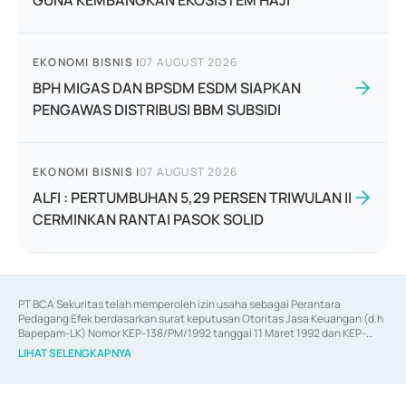
GUNA KEMBANGKAN EKOSISTEM HAJI
EKONOMI BISNIS
|
07 AUGUST 2026
BPH MIGAS DAN BPSDM ESDM SIAPKAN
PENGAWAS DISTRIBUSI BBM SUBSIDI
EKONOMI BISNIS
|
07 AUGUST 2026
ALFI : PERTUMBUHAN 5,29 PERSEN TRIWULAN II
CERMINKAN RANTAI PASOK SOLID
PT BCA Sekuritas telah memperoleh izin usaha sebagai Perantara 
Pedagang Efek berdasarkan surat keputusan Otoritas Jasa Keuangan (d.h 
Bapepam-LK) Nomor KEP-138/PM/1992 tanggal 11 Maret 1992 dan KEP-
06/D.04/2014 tanggal 28 Februari 2014, izin usaha sebagai Penjamin Emisi 
LIHAT SELENGKAPNYA
Efek berdasarkan surat keputusan Otoritas Jasa Keuangan Nomor KEP-
12/PM/PEE/1997 tanggal 24 September 1997 dan KEP-07/D.04/2014 
tanggal 28 Februari 2014, izin usaha sebagai penyedia Jasa Konsultasi 
(
Advisory
) atas kegiatan merger, akuisisi, divestasi, dan 
join venture