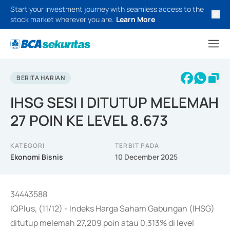
Start your investment journey with seamless access to the
stock market wherever you are.
Learn More
BERITA HARIAN
IHSG SESI I DITUTUP MELEMAH
27 POIN KE LEVEL 8.673
KATEGORI
TERBIT PADA
Ekonomi Bisnis
10 December 2025
34443588
IQPlus, (11/12) - Indeks Harga Saham Gabungan (IHSG)
ditutup melemah 27,209 poin atau 0,313% di level