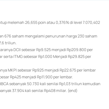
tup melemah 26,655 poin atau 0,376% di level 7.070,402
an 676 saham mengalami penurunan harga 230 saham
6 triliun.
ranya DCII sebesar Rp9.525 menjadi Rp209.800 per
r serta ITMG sebesar Rp1.000 Menjadi Rp29.825 per
ya MKPI sebesar Rp925 menjadi Rp22.675 per lembar
esar Rp425 menjadi Rp11.900 per lembar.
CA sebanyak 50.730 kali senilai Rp1,03 triliun kemudian
anyak 37.904 kali senilai Rp408 miliar. (end)