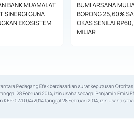
AN BANK MUAMALAT
BUMI ARSANA MULI
T SINERGI GUNA
BORONG 25,60% S
GKAN EKOSISTEM
OKAS SENILAI RP60,
MILIAR
erantara Pedagang Efek berdasarkan surat keputusan Otorit
anggal 28 Februari 2014, izin usaha sebagai Penjamin Emisi E
KEP-07/D.04/2014 tanggal 28 Februari 2014, izin usaha sebag
rat keputusan Otoritas Jasa Keuangan Nomor S-67/PM.21/2017 t
aan Transaksi Sertifikat Deposito di Pasar Uang yang izinnya d
ansaksi, serta Penatausahaan dan Penyelesaian Transaksi Sur