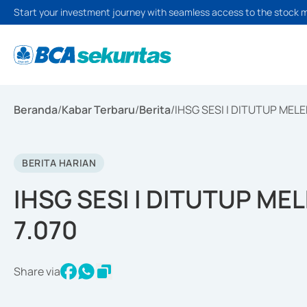
Start your investment journey with seamless access to the stock 
Beranda
/
Kabar Terbaru
/
Berita
/
IHSG SESI I DITUTUP MELE
BERITA HARIAN
IHSG SESI I DITUTUP ME
7.070
Share via