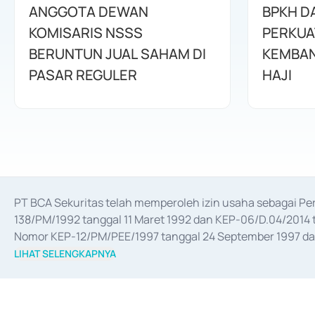
ANGGOTA DEWAN
BPKH D
KOMISARIS NSSS
PERKUA
BERUNTUN JUAL SAHAM DI
KEMBAN
PASAR REGULER
HAJI
PT BCA Sekuritas telah memperoleh izin usaha sebagai P
138/PM/1992 tanggal 11 Maret 1992 dan KEP-06/D.04/2014 t
Nomor KEP-12/PM/PEE/1997 tanggal 24 September 1997 dan 
merger, akuisisi, divestasi, dan 
join venture
 berdasarkan su
LIHAT SELENGKAPNYA
dari Bank Indonesia antara lain sebagai Perantara Pelaksan
Bank Indonesia sebagai Lembaga Pendukung Penerbitan, Tr
tahun 2018.