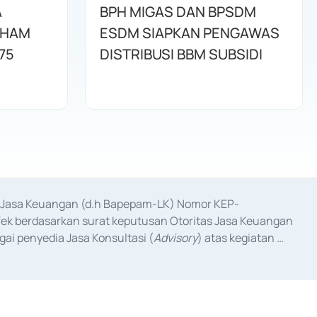
A
BPH MIGAS DAN BPSDM
AHAM
ESDM SIAPKAN PENGAWAS
75
DISTRIBUSI BBM SUBSIDI
as Jasa Keuangan (d.h Bapepam-LK) Nomor KEP-
fek berdasarkan surat keputusan Otoritas Jasa Keuangan 
ai penyedia Jasa Konsultasi (
Advisory
) atas kegiatan 
anggal 3 Februari 2017, dan beberapa izin usaha lainnya 
iterbitkan pada tahun 2017 dan izin usaha lainnya dari 
at Berharga Komersial yang izinnya diterbitkan pada 