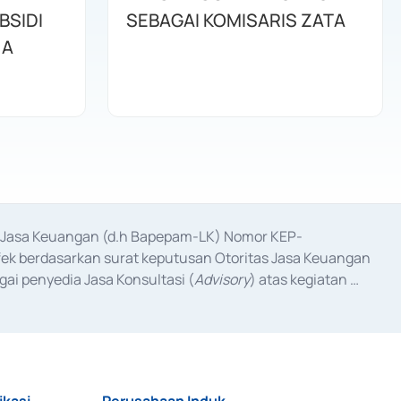
BSIDI
SEBAGAI KOMISARIS ZATA
JA
as Jasa Keuangan (d.h Bapepam-LK) Nomor KEP-
fek berdasarkan surat keputusan Otoritas Jasa Keuangan 
ai penyedia Jasa Konsultasi (
Advisory
) atas kegiatan 
anggal 3 Februari 2017, dan beberapa izin usaha lainnya 
iterbitkan pada tahun 2017 dan izin usaha lainnya dari 
at Berharga Komersial yang izinnya diterbitkan pada 