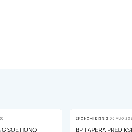
26
EKONOMI BISNIS
|
06 AUG 20
G SOETIONO
BP TAPERA PREDIKS