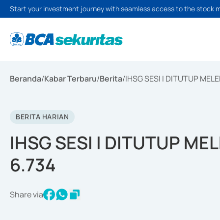
Start your investment journey with seamless access to the stock 
Beranda
/
Kabar Terbaru
/
Berita
/
IHSG SESI I DITUTUP MELE
BERITA HARIAN
IHSG SESI I DITUTUP MEL
6.734
Share via