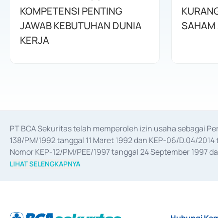
KOMPETENSI PENTING
KURANG
JAWAB KEBUTUHAN DUNIA
SAHAM 
KERJA
PT BCA Sekuritas telah memperoleh izin usaha sebagai P
138/PM/1992 tanggal 11 Maret 1992 dan KEP-06/D.04/2014 t
Nomor KEP-12/PM/PEE/1997 tanggal 24 September 1997 dan 
merger, akuisisi, divestasi, dan 
join venture
 berdasarkan su
LIHAT SELENGKAPNYA
dari Bank Indonesia antara lain sebagai Perantara Pelaksan
Bank Indonesia sebagai Lembaga Pendukung Penerbitan, Tr
tahun 2018.