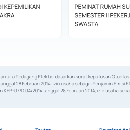
I KEPEMILIKAN
PEMINAT RUMAH SU
AKRA
SEMESTER II PEKER
SWASTA
erantara Pedagang Efek berdasarkan surat keputusan Otorit
anggal 28 Februari 2014, izin usaha sebagai Penjamin Emisi E
KEP-07/D.04/2014 tanggal 28 Februari 2014, izin usaha sebag
rat keputusan Otoritas Jasa Keuangan Nomor S-67/PM.21/2017 t
aan Transaksi Sertifikat Deposito di Pasar Uang yang izinnya d
ansaksi, serta Penatausahaan dan Penyelesaian Transaksi Sur