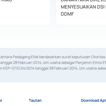
MENYESUAIKAN DSI
DDMF
erantara Pedagang Efek berdasarkan surat keputusan Otorit
anggal 28 Februari 2014, izin usaha sebagai Penjamin Emisi E
KEP-07/D.04/2014 tanggal 28 Februari 2014, izin usaha sebag
rat keputusan Otoritas Jasa Keuangan Nomor S-67/PM.21/2017 t
aan Transaksi Sertifikat Deposito di Pasar Uang yang izinnya d
ansaksi, serta Penatausahaan dan Penyelesaian Transaksi Sur
i
Tautan
Download Apl