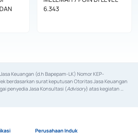
 DAN
6.343
as Jasa Keuangan (d.h Bapepam-LK) Nomor KEP-
fek berdasarkan surat keputusan Otoritas Jasa Keuangan 
ai penyedia Jasa Konsultasi (
Advisory
) atas kegiatan 
anggal 3 Februari 2017, dan beberapa izin usaha lainnya 
iterbitkan pada tahun 2017 dan izin usaha lainnya dari 
at Berharga Komersial yang izinnya diterbitkan pada 
ikasi
Perusahaan Induk