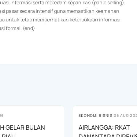
asi informasi serta meredam kepanikan (panic selling).
asi pasar secara intensif guna memastikan keamanan
mbau untuk tetap memperhatikan keterbukaan informasi
si formal. (end)
26
EKONOMI BISNIS
|
06 AUG 20
AH GELAR BULAN
AIRLANGGA: RKAT
I RIAU
DANANTARA DIREVIS