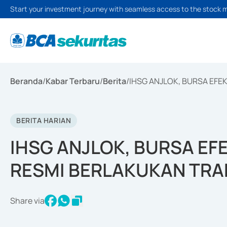
Start your investment journey with seamless access to the stock 
Beranda
/
Kabar Terbaru
/
Berita
/
IHSG ANJLOK, BURSA EFE
BERITA HARIAN
IHSG ANJLOK, BURSA EFE
RESMI BERLAKUKAN TRA
Share via