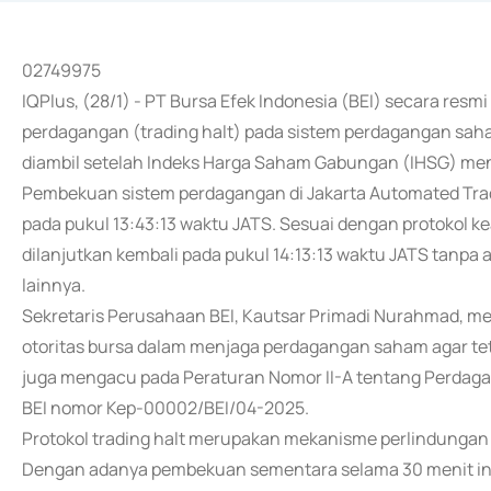
02749975
IQPlus, (28/1) - PT Bursa Efek Indonesia (BEI) secara r
perdagangan (trading halt) pada sistem perdagangan saham 
diambil setelah Indeks Harga Saham Gabungan (IHSG) m
Pembekuan sistem perdagangan di Jakarta Automated Trad
pada pukul 13:43:13 waktu JATS. Sesuai dengan protokol
dilanjutkan kembali pada pukul 14:13:13 waktu JATS tanp
lainnya.
Sekretaris Perusahaan BEI, Kautsar Primadi Nurahmad, me
otoritas bursa dalam menjaga perdagangan saham agar tetap
juga mengacu pada Peraturan Nomor II-A tentang Perdagang
BEI nomor Kep-00002/BEI/04-2025.
Protokol trading halt merupakan mekanisme perlindungan bag
Dengan adanya pembekuan sementara selama 30 menit ini,