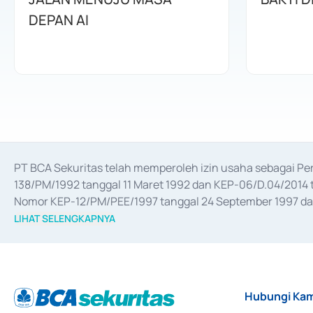
DEPAN AI
PT BCA Sekuritas telah memperoleh izin usaha sebagai P
138/PM/1992 tanggal 11 Maret 1992 dan KEP-06/D.04/2014 t
Nomor KEP-12/PM/PEE/1997 tanggal 24 September 1997 dan 
merger, akuisisi, divestasi, dan 
join venture
 berdasarkan su
LIHAT SELENGKAPNYA
dari Bank Indonesia antara lain sebagai Perantara Pelaksan
Bank Indonesia sebagai Lembaga Pendukung Penerbitan, Tr
tahun 2018.
Hubungi Kam